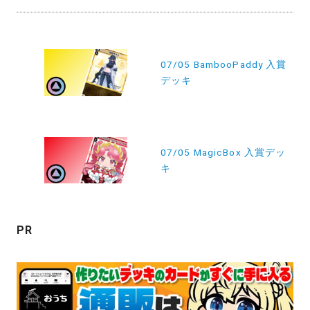
投
稿
07/05 BambooPaddy 入賞
デッキ
ナ
ビ
ゲ
ー
07/05 MagicBox 入賞デッ
キ
シ
ョ
ン
PR