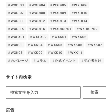
WXDi03
WXDi04
WXDi05
WXDi06
WXDi07
WXDi08
WXDi09
WXDi10
WXDi11
WXDi12
WXDi13
WXDi14
WXDi15
WXDi16
WXDiCP01
WXDiCP02
WXEX01
WXEX02
WXK01
WXK02
WXK03
WXK04
WXK05
WXK06
WXK07
WXK08
WXK09
WXK10
WXK11
カバレージ
コラム
公式イベント
初心者向け
サイト内検索
検索
広告