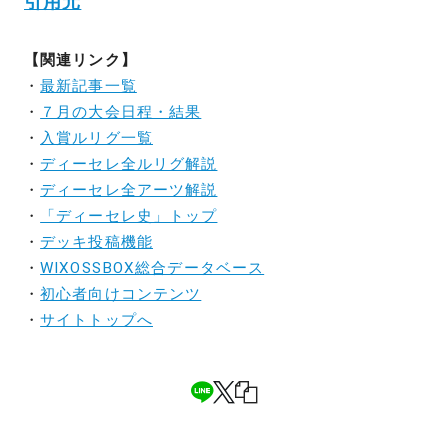
引用元
【関連リンク】
・
最新記事一覧
・
７月の大会日程・結果
・
入賞ルリグ一覧
・
ディーセレ全ルリグ解説
・
ディーセレ全アーツ解説
・
「ディーセレ史」トップ
・
デッキ投稿機能
・
WIXOSSBOX総合データベース
・
初心者向けコンテンツ
・
サイトトップへ