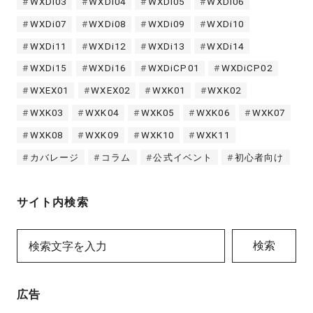
WXDi03
WXDi04
WXDi05
WXDi06
WXDi07
WXDi08
WXDi09
WXDi10
WXDi11
WXDi12
WXDi13
WXDi14
WXDi15
WXDi16
WXDiCP01
WXDiCP02
WXEX01
WXEX02
WXK01
WXK02
WXK03
WXK04
WXK05
WXK06
WXK07
WXK08
WXK09
WXK10
WXK11
カバレージ
コラム
公式イベント
初心者向け
サイト内検索
検索
広告