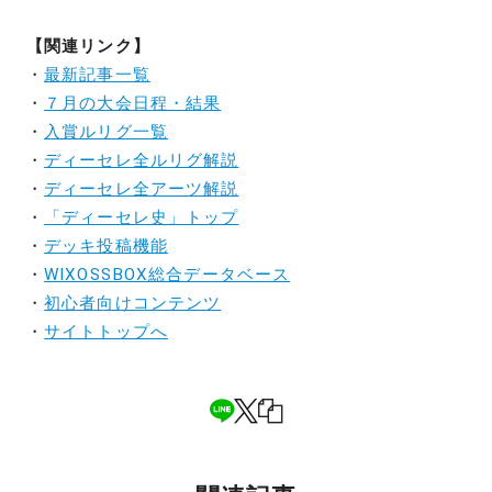
【関連リンク】
・
最新記事一覧
・
７月の大会日程・結果
・
入賞ルリグ一覧
・
ディーセレ全ルリグ解説
・
ディーセレ全アーツ解説
・
「ディーセレ史」トップ
・
デッキ投稿機能
・
WIXOSSBOX総合データベース
・
初心者向けコンテンツ
・
サイトトップへ