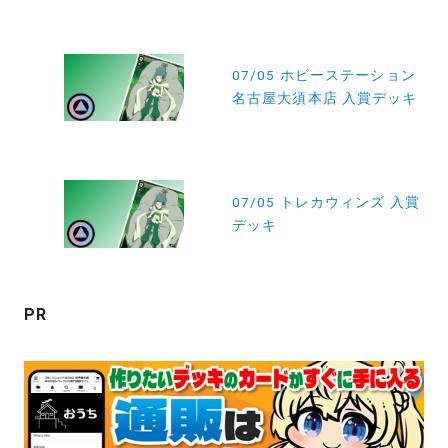
投
稿
07/05 ホビーステーション
名古屋大須本店 入賞デッキ
ナ
ビ
ゲ
ー
07/05 トレカウィンズ 入賞
デッキ
シ
ョ
ン
PR