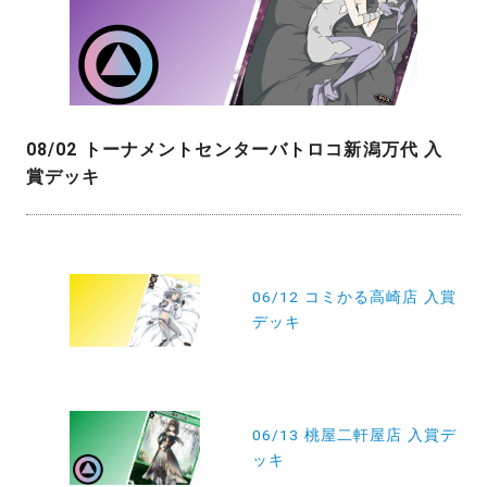
08/02 トーナメントセンターバトロコ新潟万代 入
賞デッキ
投
稿
06/12 コミかる高崎店 入賞
デッキ
ナ
ビ
ゲ
ー
06/13 桃屋二軒屋店 入賞デ
ッキ
シ