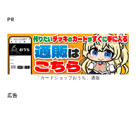
ョ
ン
PR
「カードショップおうち」通販
広告