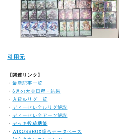
引用元
【関連リンク】
・
最新記事一覧
・
6月の大会日程・結果
・
入賞ルリグ一覧
・
ディーセレ全ルリグ解説
・
ディーセレ全アーツ解説
・
デッキ投稿機能
・
WIXOSSBOX総合データベース