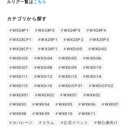
ルリグ一覧は
こちら
カテゴリから探す
WX24P1
WX24P2
WX24P3
WX24P4
WX25CP1
WX25P1
WX25P2
WX25P3
WX26CP1
WX26P1
WXDi00
WXDi02
WXDi03
WXDi04
WXDi05
WXDi06
WXDi07
WXDi08
WXDi09
WXDi10
WXDi11
WXDi12
WXDi13
WXDi14
WXDi15
WXDi16
WXDiCP01
WXDiCP02
WXEX01
WXEX02
WXK01
WXK02
WXK03
WXK04
WXK05
WXK06
WXK07
WXK08
WXK09
WXK10
WXK11
カバレージ
コラム
公式イベント
初心者向け