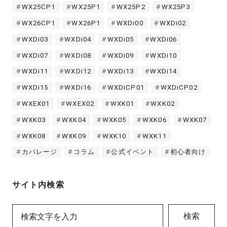
WX25CP1
WX25P1
WX25P2
WX25P3
WX26CP1
WX26P1
WXDi00
WXDi02
WXDi03
WXDi04
WXDi05
WXDi06
WXDi07
WXDi08
WXDi09
WXDi10
WXDi11
WXDi12
WXDi13
WXDi14
WXDi15
WXDi16
WXDiCP01
WXDiCP02
WXEX01
WXEX02
WXK01
WXK02
WXK03
WXK04
WXK05
WXK06
WXK07
WXK08
WXK09
WXK10
WXK11
カバレージ
コラム
公式イベント
初心者向け
サイト内検索
検索