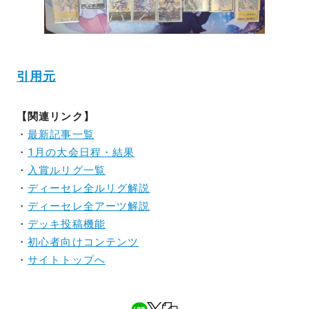
引用元
【関連リンク】
・
最新記事一覧
・
1月の大会日程・結果
・
入賞ルリグ一覧
・
ディーセレ全ルリグ解説
・
ディーセレ全アーツ解説
・
デッキ投稿機能
・
初心者向けコンテンツ
・
サイトトップへ