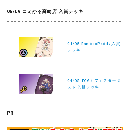
08/09 コミかる高崎店 入賞デッキ
投
稿
04/05 BambooPaddy 入賞
デッキ
ナ
ビ
ゲ
ー
04/05 TCGカフェスターダ
スト 入賞デッキ
シ
ョ
ン
PR