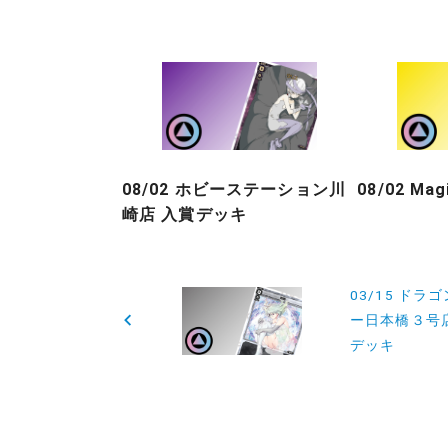
08/02 ホビーステーション川
08/02 Ma
崎店 入賞デッキ
投
03/15 ドラ
稿
ー日本橋３号
デッキ
ナ
ビ
ゲ