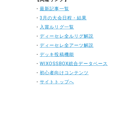
・
最新記事一覧
・
3月の大会日程・結果
・
入賞ルリグ一覧
・
ディーセレ全ルリグ解説
・
ディーセレ全アーツ解説
・
デッキ投稿機能
・
WIXOSSBOX総合データベース
・
初心者向けコンテンツ
・
サイトトップへ