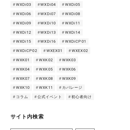
WXDi03
WXDi04
WXDi05
WXDi06
WXDi07
WXDi08
WXDi09
WXDi10
WXDi11
WXDi12
WXDi13
WXDi14
WXDi15
WXDi16
WXDiCP01
WXDiCP02
WXEX01
WXEX02
WXK01
WXK02
WXK03
WXK04
WXK05
WXK06
WXK07
WXK08
WXK09
WXK10
WXK11
カバレージ
コラム
公式イベント
初心者向け
サイト内検索