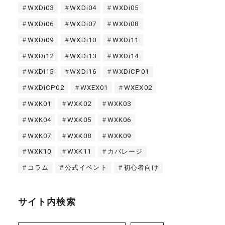
WXDi03
WXDi04
WXDi05
WXDi06
WXDi07
WXDi08
WXDi09
WXDi10
WXDi11
WXDi12
WXDi13
WXDi14
WXDi15
WXDi16
WXDiCP01
WXDiCP02
WXEX01
WXEX02
WXK01
WXK02
WXK03
WXK04
WXK05
WXK06
WXK07
WXK08
WXK09
WXK10
WXK11
カバレージ
コラム
公式イベント
初心者向け
サイト内検索