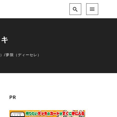
ッキ
レ）
/
夢限（ディーセレ）
PR