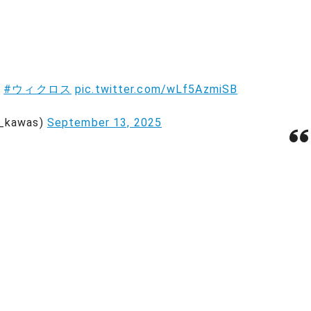
コ
#ウィクロス
pic.twitter.com/wLf5AzmiSB
kawas)
September 13, 2025