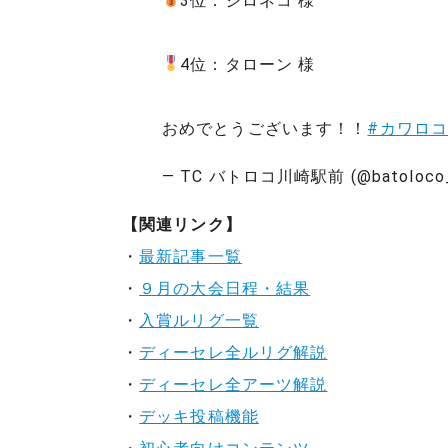
3位：シロネコ 様
4位：タローン 様
おめでとうございます！！
#カワロ
— TC バトロコ川崎駅前 (@batoloco_
【関連リンク】
・
最新記事一覧
・
９月の大会日程・結果
・
入賞ルリグ一覧
・
ディーセレ全ルリグ解説
・
ディーセレ全アーツ解説
・
デッキ投稿機能