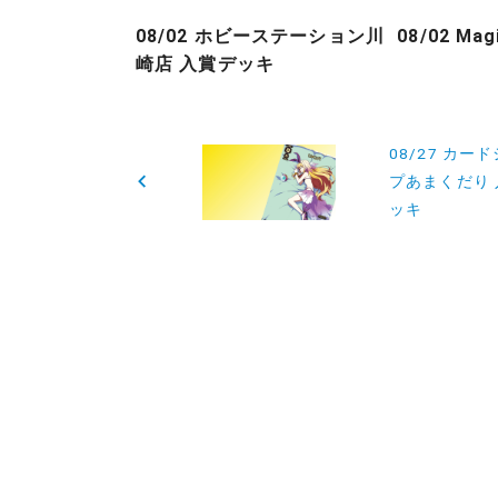
08/02 ホビーステーション川
08/02 Ma
崎店 入賞デッキ
投
08/27 カー
稿
プあまくだり
ッキ
ナ
ビ
ゲ
ー
シ
ョ
ン