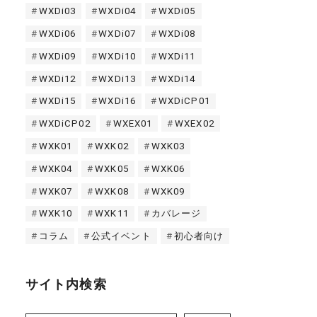
WXDi03
WXDi04
WXDi05
WXDi06
WXDi07
WXDi08
WXDi09
WXDi10
WXDi11
WXDi12
WXDi13
WXDi14
WXDi15
WXDi16
WXDiCP01
WXDiCP02
WXEX01
WXEX02
WXK01
WXK02
WXK03
WXK04
WXK05
WXK06
WXK07
WXK08
WXK09
WXK10
WXK11
カバレージ
コラム
公式イベント
初心者向け
サイト内検索