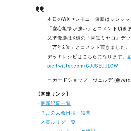
本日のWXセレモニー優勝はジンジ
「虚心坦懐が強い」とコメント頂き
又準優勝はK様の『青黒ミヤコ』デ
「万年2位」とコメント頂きました。
デッキレシピはこちらになります。
pic.twitter.com/GJJSEUJLOW
— カードショップ ヴェルデ (@verde_
【関連リンク】
・
最新記事一覧
・
９月の大会日程・結果
・
入賞ルリグ一覧