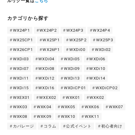
ルリグ一覧は
こちら
カテゴリから探す
WX24P1
WX24P2
WX24P3
WX24P4
WX25CP1
WX25P1
WX25P2
WX25P3
WX26CP1
WX26P1
WXDi00
WXDi02
WXDi03
WXDi04
WXDi05
WXDi06
WXDi07
WXDi08
WXDi09
WXDi10
WXDi11
WXDi12
WXDi13
WXDi14
WXDi15
WXDi16
WXDiCP01
WXDiCP02
WXEX01
WXEX02
WXK01
WXK02
WXK03
WXK04
WXK05
WXK06
WXK07
WXK08
WXK09
WXK10
WXK11
カバレージ
コラム
公式イベント
初心者向け