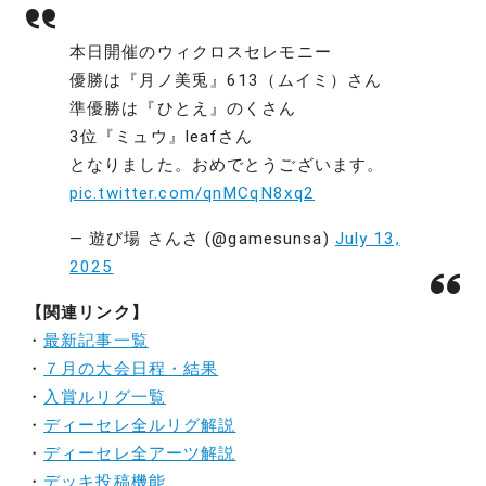
本日開催のウィクロスセレモニー
優勝は『月ノ美兎』613（ムイミ）さん
準優勝は『ひとえ』のくさん
3位『ミュウ』leafさん
となりました。おめでとうございます。
pic.twitter.com/qnMCqN8xq2
— 遊び場 さんさ (@gamesunsa)
July 13,
2025
【関連リンク】
・
最新記事一覧
・
７月の大会日程・結果
・
入賞ルリグ一覧
・
ディーセレ全ルリグ解説
・
ディーセレ全アーツ解説
・
デッキ投稿機能