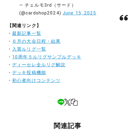
— チェルモ3rd（サード）
(@cardshop2024)
June 15, 2025
【関連リンク】
・
最新記事一覧
・
６月の大会日程・結果
・
入賞ルリグ一覧
・
10周年５ルリグサンプルデッキ
・
ディーセレ全ルリグ解説
・
デッキ投稿機能
・
初心者向けコンテンツ
関連記事