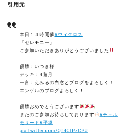
引用元
本日１４時開催
#ウィクロス
『セレモニー』
ご参加いただきありがとうございました
優勝：いつき様
デッキ：4遊月
一言：えみるの白窓とブログをよろしく！
エンゲルのブログよろしく！
優勝おめでとうございます
またのご参加お待ちしております
#チェル
モサード
#平塚
pic.twitter.com/Qf4CIPzCPU