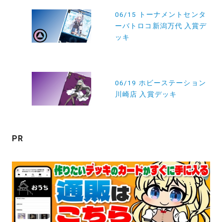
投
06/15 トーナメントセンタ
稿
ーバトロコ新潟万代 入賞デ
ナ
ッキ
ビ
ゲ
ー
06/19 ホビーステーション
川崎店 入賞デッキ
シ
ョ
ン
PR