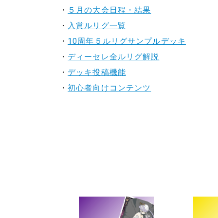
・
５月の大会日程・結果
・
入賞ルリグ一覧
・
10周年５ルリグサンプルデッキ
・
ディーセレ全ルリグ解説
・
デッキ投稿機能
・
初心者向けコンテンツ