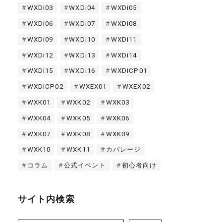
WXDi03
WXDi04
WXDi05
WXDi06
WXDi07
WXDi08
WXDi09
WXDi10
WXDi11
WXDi12
WXDi13
WXDi14
WXDi15
WXDi16
WXDiCP01
WXDiCP02
WXEX01
WXEX02
WXK01
WXK02
WXK03
WXK04
WXK05
WXK06
WXK07
WXK08
WXK09
WXK10
WXK11
カバレージ
コラム
公式イベント
初心者向け
サイト内検索