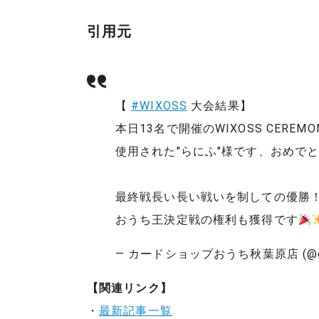
引用元
【
#WIXOSS
大会結果】
本日13名で開催のWIXOSS CER
使用された"らにふ"様です、おめで
最終戦長い長い戦いを制しての優勝
おうち王決定戦の権利も獲得です
— カードショップおうち秋葉原店 (@ouch
【関連リンク】
・
最新記事一覧