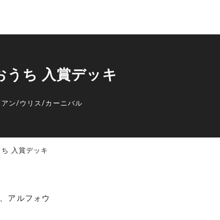
プおうち 入賞デッキ
/
アン
/
ウリス
/
カーニバル
うち 入賞デッキ
、アルフォウ