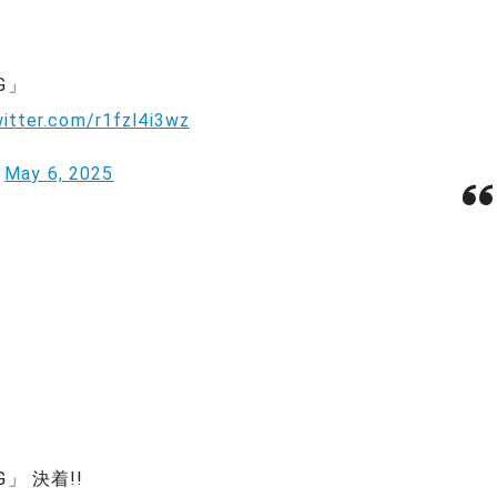
G」
witter.com/r1fzl4i3wz
)
May 6, 2025
」 決着!!