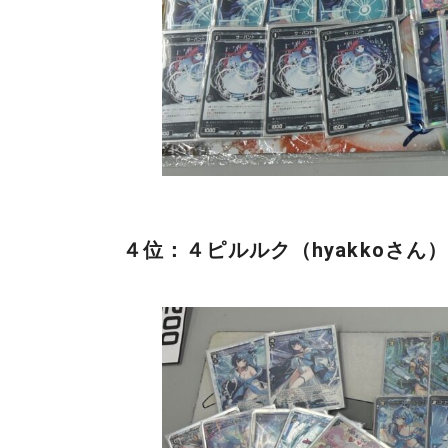
４位：４ピルルク（hyakkoさん