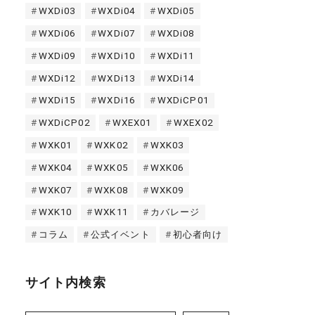
WXDi03
WXDi04
WXDi05
WXDi06
WXDi07
WXDi08
WXDi09
WXDi10
WXDi11
WXDi12
WXDi13
WXDi14
WXDi15
WXDi16
WXDiCP01
WXDiCP02
WXEX01
WXEX02
WXK01
WXK02
WXK03
WXK04
WXK05
WXK06
WXK07
WXK08
WXK09
WXK10
WXK11
カバレージ
コラム
公式イベント
初心者向け
サイト内検索