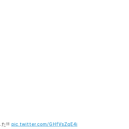
た!!
pic.twitter.com/GHfVsZqE4i