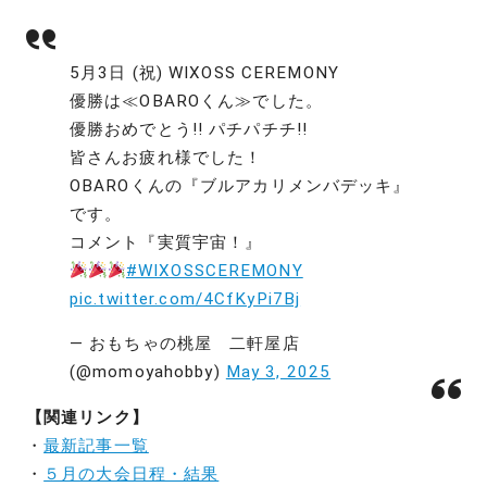
5月3日 (祝) WIXOSS CEREMONY
優勝は≪OBAROくん≫でした。
優勝おめでとう!! パチパチチ!!
皆さんお疲れ様でした！
OBAROくんの『ブルアカリメンバデッキ』
です。
コメント『実質宇宙！』
#WIXOSSCEREMONY
pic.twitter.com/4CfKyPi7Bj
— おもちゃの桃屋 二軒屋店
(@momoyahobby)
May 3, 2025
【関連リンク】
・
最新記事一覧
・
５月の大会日程・結果