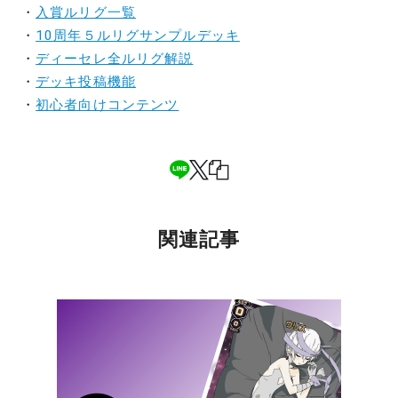
・
入賞ルリグ一覧
・
10周年５ルリグサンプルデッキ
・
ディーセレ全ルリグ解説
・
デッキ投稿機能
・
初心者向けコンテンツ
関連記事