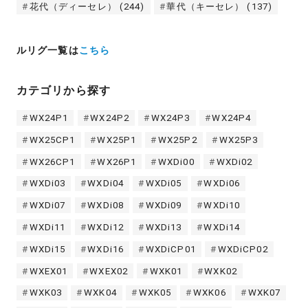
花代（ディーセレ）
(244)
華代（キーセレ）
(137)
ルリグ一覧は
こちら
カテゴリから探す
WX24P1
WX24P2
WX24P3
WX24P4
WX25CP1
WX25P1
WX25P2
WX25P3
WX26CP1
WX26P1
WXDi00
WXDi02
WXDi03
WXDi04
WXDi05
WXDi06
WXDi07
WXDi08
WXDi09
WXDi10
WXDi11
WXDi12
WXDi13
WXDi14
WXDi15
WXDi16
WXDiCP01
WXDiCP02
WXEX01
WXEX02
WXK01
WXK02
WXK03
WXK04
WXK05
WXK06
WXK07