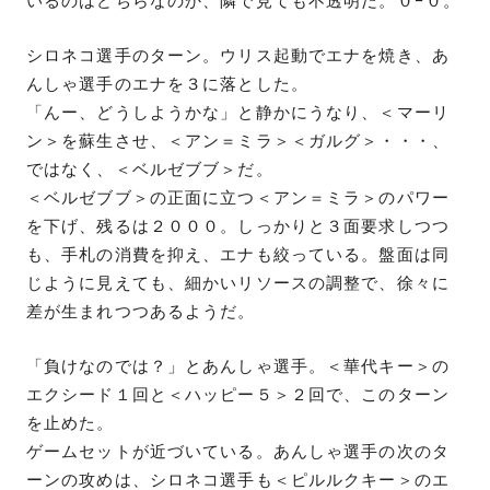
いるのはどちらなのか、隣で見ても不透明だ。０−０。
シロネコ選手のターン。ウリス起動でエナを焼き、あ
んしゃ選手のエナを３に落とした。
「んー、どうしようかな」と静かにうなり、＜マーリ
ン＞を蘇生させ、＜アン＝ミラ＞＜ガルグ＞・・・、
ではなく、＜ベルゼブブ＞だ。
＜ベルゼブブ＞の正面に立つ＜アン＝ミラ＞のパワー
を下げ、残るは２０００。しっかりと３面要求しつつ
も、手札の消費を抑え、エナも絞っている。盤面は同
じように見えても、細かいリソースの調整で、徐々に
差が生まれつつあるようだ。
「負けなのでは？」とあんしゃ選手。＜華代キー＞の
エクシード１回と＜ハッピー５＞２回で、このターン
を止めた。
ゲームセットが近づいている。あんしゃ選手の次のタ
ーンの攻めは、シロネコ選手も＜ピルルクキー＞のエ