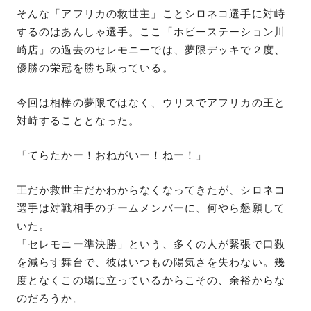
そんな「アフリカの救世主」ことシロネコ選手に対峙
するのはあんしゃ選手。ここ「ホビーステーション川
崎店」の過去のセレモニーでは、夢限デッキで２度、
優勝の栄冠を勝ち取っている。
今回は相棒の夢限ではなく、ウリスでアフリカの王と
対峙することとなった。
「てらたかー！おねがいー！ねー！」
王だか救世主だかわからなくなってきたが、シロネコ
選手は対戦相手のチームメンバーに、何やら懇願して
いた。
「セレモニー準決勝」という、多くの人が緊張で口数
を減らす舞台で、彼はいつもの陽気さを失わない。幾
度となくこの場に立っているからこその、余裕からな
のだろうか。