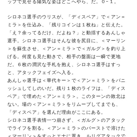
ップで見せる陽気な姿はどこへやら、だ。０−１。
シロネコ選手のウリスが、「ディスペア」で＜アン＝
ミラ＞を仕込み、「残りコインは１枚ね」と伝えた。
「え？余ってるだけ、だよね？」と動揺するあんしゃ
選手。シロネコ選手はそんな彼を尻目に、＜マーリン
＞を蘇生させ、＜アン＝ミラ＞で＜ガルグ＞を釣り上
げる。何度も見た動きで、相手の盤面は一瞬で更地
だ。６枚の潤沢な手札を抱え、シロネコ選手はすっ
と、アタックフェイズへ入る。
あんしゃ選手は＜華代キー＞で＜アン＝ミラ＞をバニ
ッシュしてしのいだ。残り１枚のライフは、「ディス
ペア」で埋めた＜アン＝ミラ＞。このターンの敗北は
ない。場の＜アン＝ミラ＞をリムーブしてまでも、
「ディスペア」を選んだ理由がここにある。
シロネコ選手表情一つ崩さず、＜ガルグ＞のアタック
でライフを割る。＜アン＝ミラ＞のバーストで溶けた
＜マーリン＞をすっとエナに置き、ルリグアタックで