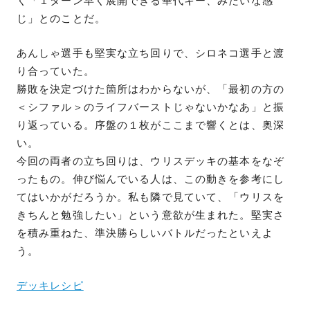
く「１ターン早く展開できる華代キー、みたいな感
じ」とのことだ。
あんしゃ選手も堅実な立ち回りで、シロネコ選手と渡
り合っていた。
勝敗を決定づけた箇所はわからないが、「最初の方の
＜シファル＞のライフバーストじゃないかなあ」と振
り返っている。序盤の１枚がここまで響くとは、奥深
い。
今回の両者の立ち回りは、ウリスデッキの基本をなぞ
ったもの。伸び悩んでいる人は、この動きを参考にし
てはいかがだろうか。私も隣で見ていて、「ウリスを
きちんと勉強したい」という意欲が生まれた。堅実さ
を積み重ねた、準決勝らしいバトルだったといえよ
う。
デッキレシピ