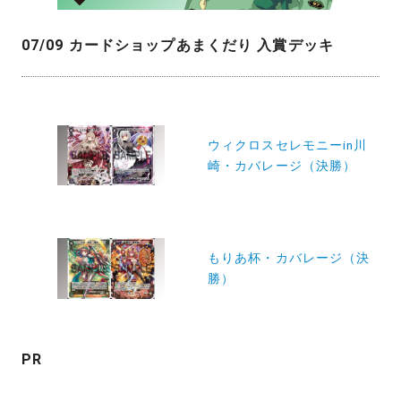
07/09 カードショップあまくだり 入賞デッキ
投
稿
ウィクロスセレモニーin川
崎・カバレージ（決勝）
ナ
ビ
ゲ
ー
もりあ杯・カバレージ（決
勝）
シ
ョ
ン
PR