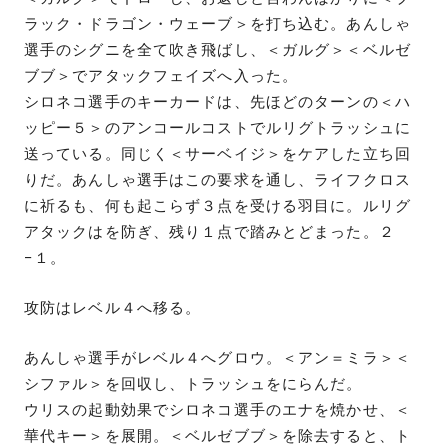
ラック・ドラゴン・ウェーブ＞を打ち込む。あんしゃ
選手のシグニを全て吹き飛ばし、＜ガルグ＞＜ベルゼ
ブブ＞でアタックフェイズへ入った。
シロネコ選手のキーカードは、先ほどのターンの＜ハ
ッピー５＞のアンコールコストでルリグトラッシュに
送っている。同じく＜サーベイジ＞をケアした立ち回
りだ。あんしゃ選手はこの要求を通し、ライフクロス
に祈るも、何も起こらず３点を受ける羽目に。ルリグ
アタックはを防ぎ、残り１点で踏みとどまった。２
−１。
攻防はレベル４へ移る。
あんしゃ選手がレベル４へグロウ。＜アン＝ミラ＞＜
シファル＞を回収し、トラッシュをにらんだ。
ウリスの起動効果でシロネコ選手のエナを焼かせ、＜
華代キー＞を展開。＜ベルゼブブ＞を除去すると、ト