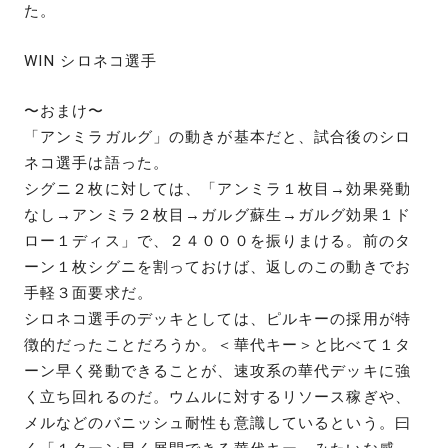
た。
WIN シロネコ選手
〜おまけ〜
「アンミラガルグ」の動きが基本だと、試合後のシロ
ネコ選手は語った。
シグニ２枚に対しては、「アンミラ１枚目→効果発動
なし→アンミラ２枚目→ガルグ蘇生→ガルグ効果１ド
ロー１ディス」で、２４０００を振りまける。前のタ
ーン１枚シグニを割っておけば、返しのこの動きでお
手軽３面要求だ。
シロネコ選手のデッキとしては、ピルキーの採用が特
徴的だったことだろうか。＜華代キー＞と比べて１タ
ーン早く発動できることが、速攻系の華代デッキに強
く立ち回れるのだ。ウムルに対するリソース稼ぎや、
メルなどのバニッシュ耐性も意識しているという。曰