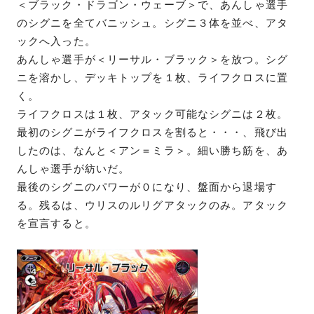
＜ブラック・ドラゴン・ウェーブ＞で、あんしゃ選手
のシグニを全てバニッシュ。シグニ３体を並べ、アタ
ックへ入った。
あんしゃ選手が＜リーサル・ブラック＞を放つ。シグ
ニを溶かし、デッキトップを１枚、ライフクロスに置
く。
ライフクロスは１枚、アタック可能なシグニは２枚。
最初のシグニがライフクロスを割ると・・・、飛び出
したのは、なんと＜アン＝ミラ＞。細い勝ち筋を、あ
んしゃ選手が紡いだ。
最後のシグニのパワーが０になり、盤面から退場す
る。残るは、ウリスのルリグアタックのみ。アタック
を宣言すると。