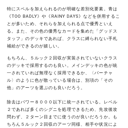
特にスペルを加えられるのが明確な差別化要素。青は
《TOO BADLY》や《RAINY DAYS》などを併用するこ
とが多いため、それらを加えられる点で優秀といえ
る。また、その色の優秀なカードを集めた「グッドス
タッフ」のデッキであれば、クラスに縛られない手札
補給ができるのが嬉しい。
もちろん、５ルック２回収が実装されていないクラス
のデッキで採用するのも良い。メインデッキの色が統
一されていれば無理なく採用できるか、〈バーチャ
ル〉のように色が散っている場合は、別項の「その
他」のアーツを選ぶのも良いだろう。
除去はパワー８０００以下に統一されている。レベル
２であれば多くのシグニを処理できるため、先攻後攻
問わず、２ターン目までに使うのが良いだろうか。も
ちろん５ルック２回収のアーツ同様、相手や状況によ