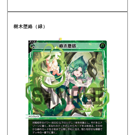
樹木堕絡（緑）