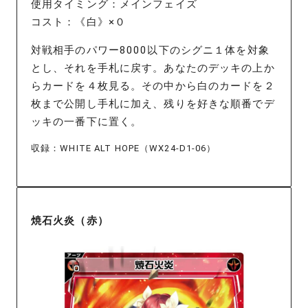
使用タイミング：メインフェイズ
コスト：《白》×０
対戦相手のパワー8000以下のシグニ１体を対象
とし、それを手札に戻す。あなたのデッキの上か
らカードを４枚見る。その中から白のカードを２
枚まで公開し手札に加え、残りを好きな順番でデ
ッキの一番下に置く。
収録：WHITE ALT HOPE（WX24-D1-06）
焼石火炎（赤）