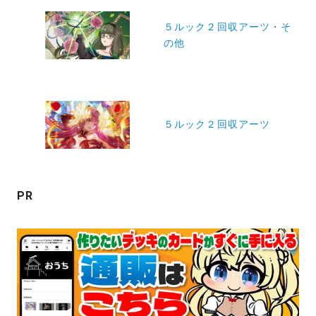
投
稿
５ルック２回収アーツ・そ
の他
ナ
ビ
ゲ
ー
５ルック２回収アーツ
シ
ョ
ン
PR