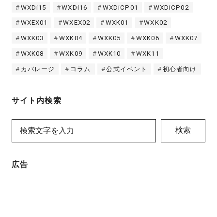
WXDi15
WXDi16
WXDiCP01
WXDiCP02
WXEX01
WXEX02
WXK01
WXK02
WXK03
WXK04
WXK05
WXK06
WXK07
WXK08
WXK09
WXK10
WXK11
カバレージ
コラム
公式イベント
初心者向け
サイト内検索
検索
広告