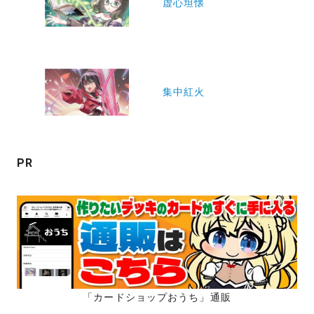
虚心坦懐
ナ
ビ
ゲ
ー
集中紅火
シ
ョ
ン
PR
「カードショップおうち」通販