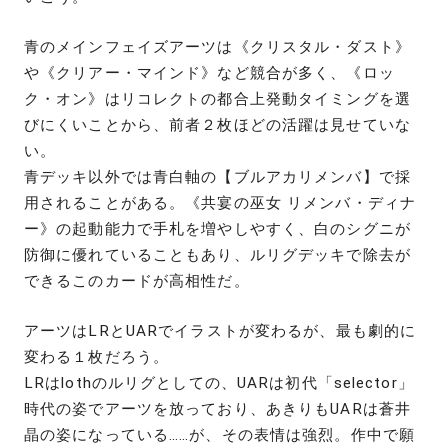
青のメインフェイズアーツは《クリスタル・ダスト》
や《クリアー・マインド》など競合が多く、《ロッ
ク・オン》はリコレクトの都合上発動タイミングを選
びにくいことから、前者２枚ほどの活躍は見せていな
い。
青デッキ以外では青白軸の【ブルアカリメンバ】で採
用されることがある。《共宴の巫女 リメンバ・ディナ
ー》の起動能力で手札を増やしやすく、白のシグニが
防御に優れていることもあり、ルリグデッキで除去が
できるこのカードが高相性だ。
アーツはLRとUARでイラストが変わるが、最も劇的に
変わる１枚だろう。
LRはlothのルリグとしての、UARは初代「selector」
時代の姿でアーツを放っており、あきりもUARは蒼井
晶の姿になっている……が、その表情は強烈。作中で願