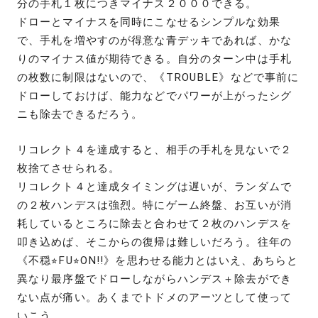
分の手札１枚につきマイナス２０００できる。
ドローとマイナスを同時にこなせるシンプルな効果
で、手札を増やすのが得意な青デッキであれば、かな
りのマイナス値が期待できる。自分のターン中は手札
の枚数に制限はないので、《TROUBLE》などで事前に
ドローしておけば、能力などでパワーが上がったシグ
ニも除去できるだろう。
リコレクト４を達成すると、相手の手札を見ないで２
枚捨てさせられる。
リコレクト４と達成タイミングは遅いが、ランダムで
の２枚ハンデスは強烈。特にゲーム終盤、お互いが消
耗しているところに除去と合わせて２枚のハンデスを
叩き込めば、そこからの復帰は難しいだろう。往年の
《不穏⭐︎FU⭐︎ON!!》を思わせる能力とはいえ、あちらと
異なり最序盤でドローしながらハンデス＋除去ができ
ない点が痛い。あくまでトドメのアーツとして使って
いこう。