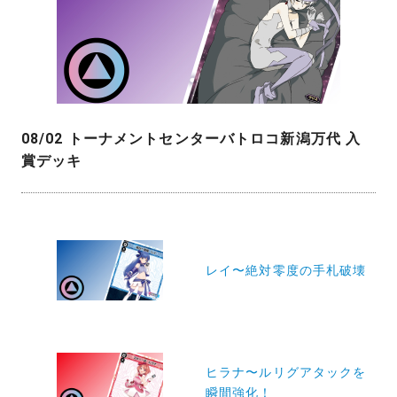
08/02 トーナメントセンターバトロコ新潟万代 入
賞デッキ
投
稿
レイ〜絶対零度の手札破壊
ナ
ビ
ゲ
ー
ヒラナ〜ルリグアタックを
瞬間強化！