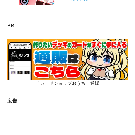
シ
ョ
ン
PR
「カードショップおうち」通販
広告