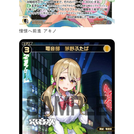
憧憬へ前進 アキノ