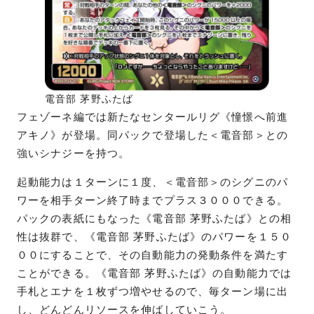
電音部 茅野ふたば
フェゾーネ編では新たなセンタールリグ《憧憬へ前進
アキノ》が登場。同パックで登場した＜電音部＞との
強いシナジーを持つ。
起動能力は１ターンに１度、＜電音部＞のシグニのパ
ワーを相手ターン終了時までプラス３０００できる。
パックの表紙にもなった《電音部 茅野ふたば》との相
性は抜群で、《電音部 茅野ふたば》のパワーを１５０
００にすることで、その自動能力の発動条件を満たす
ことができる。《電音部 茅野ふたば》の自動能力では
手札とエナを１枚ずつ増やせるので、毎ターン場に出
し、どんどんリソースを伸ばしていこう。