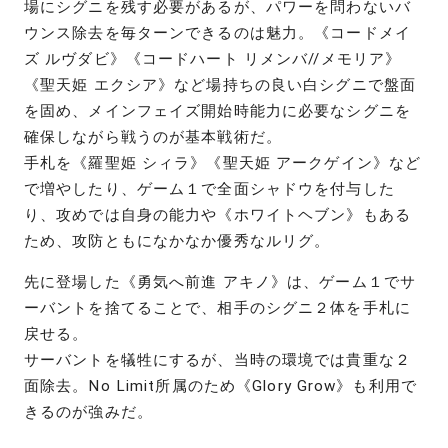
場にシグニを残す必要があるが、パワーを問わないバ
ウンス除去を毎ターンできるのは魅力。《コードメイ
ズ ルヴダビ》《コードハート リメンバ//メモリア》
《聖天姫 エクシア》など場持ちの良い白シグニで盤面
を固め、メインフェイズ開始時能力に必要なシグニを
確保しながら戦うのが基本戦術だ。
手札を《羅聖姫 シィラ》《聖天姫 アークゲイン》など
で増やしたり、ゲーム１で全面シャドウを付与した
り、攻めでは自身の能力や《ホワイトヘブン》もある
ため、攻防ともになかなか優秀なルリグ。
先に登場した《勇気へ前進 アキノ》は、ゲーム１でサ
ーバントを捨てることで、相手のシグニ２体を手札に
戻せる。
サーバントを犠牲にするが、当時の環境では貴重な２
面除去。No Limit所属のため《Glory Grow》も利用で
きるのが強みだ。