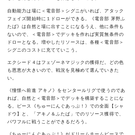
自動能力は場に＜電音部＞シグニがいれば、アタック
フェイズ開始時に１ドローができる。《電音部 茅野ふ
たば》は自然と場に出すことになるうえ、他に条件も
ないので、＜電音部＞でデッキを作れば実質無条件の
ドローとなる。増やしたリソースは、各種＜電音部＞
シグニのコストに充てていこう。
エクシード４はフェゾーネマジックの獲得だ。どの色
も恩恵が大きいので、戦況を見極めて選んでいきた
い。
《憧憬へ前進 アキノ》をセンタールリグで使うのであ
れば、自然と＜電音部＞でデッキを構築することにな
る。ピース《ちゅーにんぐあっぷ！》での全面【シャ
ドウ】と、「アキノ＆ふたば」でのリソース獲得で、
パワフルに戦うことができるだろう。
《ちゅーにんぐあっぷ！》がドリームチームピースで