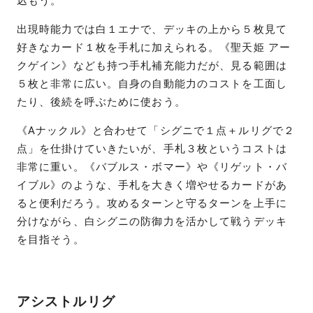
込もう。
出現時能力では白１エナで、デッキの上から５枚見て
好きなカード１枚を手札に加えられる。《聖天姫 アー
クゲイン》なども持つ手札補充能力だが、見る範囲は
５枚と非常に広い。自身の自動能力のコストを工面し
たり、後続を呼ぶために使おう。
《Aナックル》と合わせて「シグニで１点＋ルリグで２
点」を仕掛けていきたいが、手札３枚というコストは
非常に重い。《バブルス・ボマー》や《リゲット・バ
イブル》のような、手札を大きく増やせるカードがあ
ると便利だろう。攻めるターンと守るターンを上手に
分けながら、白シグニの防御力を活かして戦うデッキ
を目指そう。
アシストルリグ