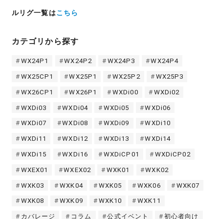
ルリグ一覧は
こちら
カテゴリから探す
WX24P1
WX24P2
WX24P3
WX24P4
WX25CP1
WX25P1
WX25P2
WX25P3
WX26CP1
WX26P1
WXDi00
WXDi02
WXDi03
WXDi04
WXDi05
WXDi06
WXDi07
WXDi08
WXDi09
WXDi10
WXDi11
WXDi12
WXDi13
WXDi14
WXDi15
WXDi16
WXDiCP01
WXDiCP02
WXEX01
WXEX02
WXK01
WXK02
WXK03
WXK04
WXK05
WXK06
WXK07
WXK08
WXK09
WXK10
WXK11
カバレージ
コラム
公式イベント
初心者向け