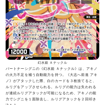
幻水姫 Ａナックル
パートナーシグニの《幻水姫 Ａナックル》は、アキノ
の火力不足を補う自動能力を持つ。《大志へ前進 アキ
ノ》がアタックした際、白のカードを３枚捨てると、
ルリグをアップさせられる。ルリグの能力は失われる
が連続ルリグアタックが可能になるため、アキノの能
力でシグニを１面除去し、ルリグアタックを２回叩き