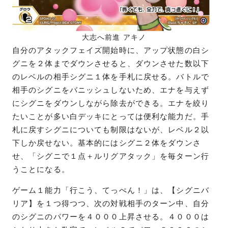
大志へ前進 アキノ
自分のアタックフェイズ開始時に、アップ状態の白シ
グニを２体までダウンさせると、ダウンさせた数以下
のレベルの相手シグニ１体を手札に戻せる。バトルで
相手のシグニをバニッシュしないため、エナを与えず
にシグニをダウンしながら除去ができる。エナを絞り
たいことが多い白デッキにとっては便利な能力だ。手
札に戻すシグニについても制限はないが、レベル２以
下しか戻せない。基本的にはシグニ２体をダウンさ
せ、「シグニで１点＋ルリグアタック」を毎ターン行
うことになる。
ゲーム１能力「行こう、てっぺん！」は、【シグニバ
リア】を１つ得つつ、次の対戦相手のターン中、自分
のシグニのパワーを４０００上昇させる。４０００は