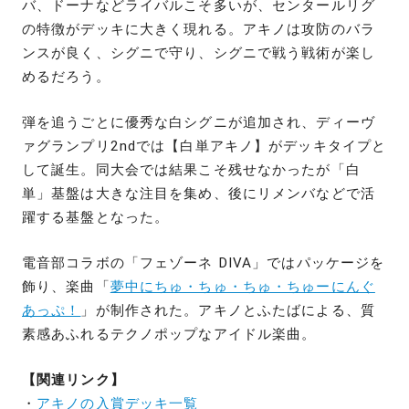
バ、ドーナなどライバルこそ多いが、センタールリグ
の特徴がデッキに大きく現れる。アキノは攻防のバラ
ンスが良く、シグニで守り、シグニで戦う戦術が楽し
めるだろう。
弾を追うごとに優秀な白シグニが追加され、ディーヴ
ァグランプリ2ndでは【白単アキノ】がデッキタイプと
して誕生。同大会では結果こそ残せなかったが「白
単」基盤は大きな注目を集め、後にリメンバなどで活
躍する基盤となった。
電音部コラボの「フェゾーネ DIVA」ではパッケージを
飾り、楽曲「
夢中にちゅ・ちゅ・ちゅ・ちゅーにんぐ
あっぷ！
」が制作された。アキノとふたばによる、質
素感あふれるテクノポップなアイドル楽曲。
【関連リンク】
・
アキノの入賞デッキ一覧