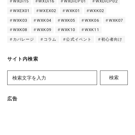
WXDi15
WXDi16
WXDiCP01
WXDiCP02
WXEX01
WXEX02
WXK01
WXK02
WXK03
WXK04
WXK05
WXK06
WXK07
WXK08
WXK09
WXK10
WXK11
カバレージ
コラム
公式イベント
初心者向け
サイト内検索
検索
広告