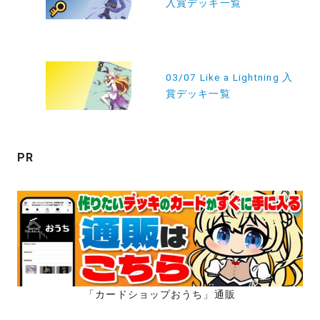
入賞デッキ一覧
ナ
ビ
ゲ
ー
03/07 Like a Lightning 入
賞デッキ一覧
シ
ョ
ン
PR
「カードショップおうち」通販