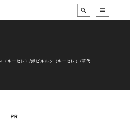
ス（キーセレ）
/
緑ピルルク（キーセレ）
/
華代
PR