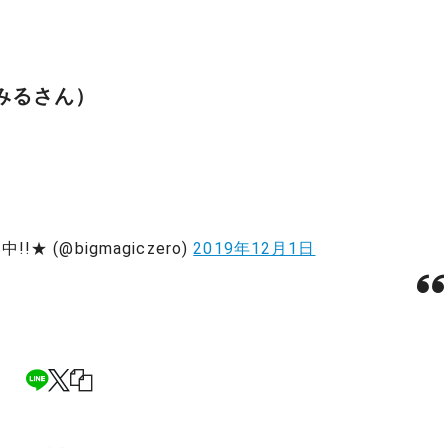
みるさん）
!★ (@bigmagiczero)
2019年12月1日