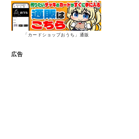
「カードショップおうち」通販
広告