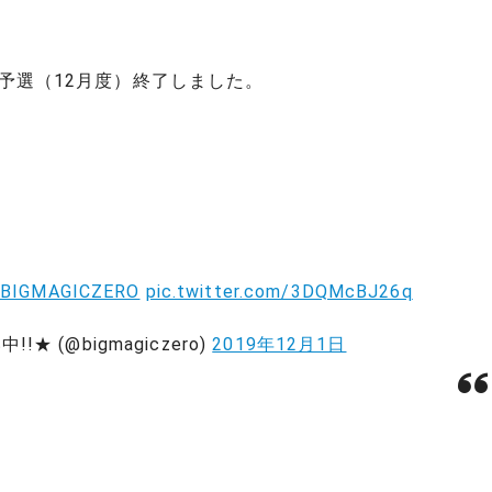
大会予選（12月度）終了しました。
）
BIGMAGICZERO
pic.twitter.com/3DQMcBJ26q
!★ (@bigmagiczero)
2019年12月1日