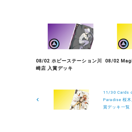
08/02 ホビーステーション川
08/02 Ma
崎店 入賞デッキ
投
11/30 Cards 
稿
Paradise 桜
賞デッキ一覧
ナ
ビ