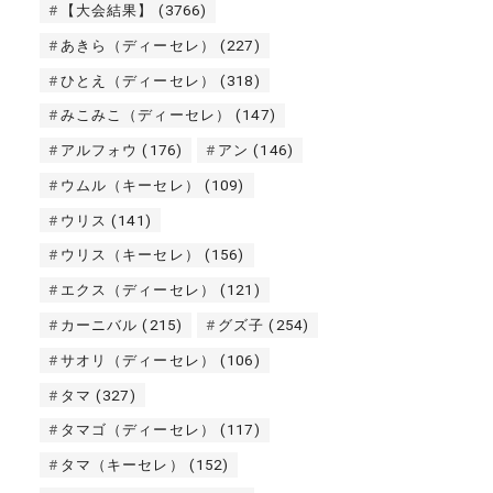
【大会結果】
(3766)
あきら（ディーセレ）
(227)
ひとえ（ディーセレ）
(318)
みこみこ（ディーセレ）
(147)
アルフォウ
(176)
アン
(146)
ウムル（キーセレ）
(109)
ウリス
(141)
ウリス（キーセレ）
(156)
エクス（ディーセレ）
(121)
カーニバル
(215)
グズ子
(254)
サオリ（ディーセレ）
(106)
タマ
(327)
タマゴ（ディーセレ）
(117)
タマ（キーセレ）
(152)