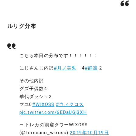
ルリグ分布
こちら本日の分布です！！！！！！
にじさんじ内訳
#月ノ美兎
4
#静凛
2
その他内訳
グズ子偶数4
華代ダッシュ2
マユ0
#WIXOSS
#ウィクロス
pic.twitter.com/6EDaUGj3XH
— トレカの洞窟タワーWIXOSS
(@torecano_wixoss)
2019年10月19日