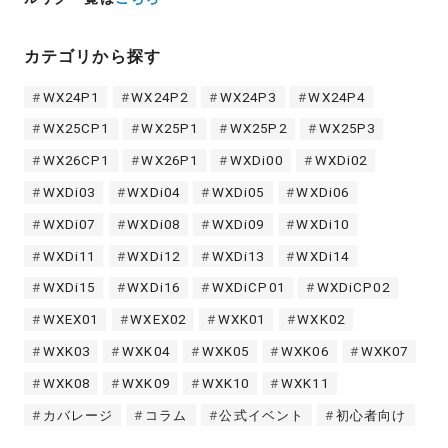
カテゴリから探す
WX24P1
WX24P2
WX24P3
WX24P4
WX25CP1
WX25P1
WX25P2
WX25P3
WX26CP1
WX26P1
WXDi00
WXDi02
WXDi03
WXDi04
WXDi05
WXDi06
WXDi07
WXDi08
WXDi09
WXDi10
WXDi11
WXDi12
WXDi13
WXDi14
WXDi15
WXDi16
WXDiCP01
WXDiCP02
WXEX01
WXEX02
WXK01
WXK02
WXK03
WXK04
WXK05
WXK06
WXK07
WXK08
WXK09
WXK10
WXK11
カバレージ
コラム
公式イベント
初心者向け