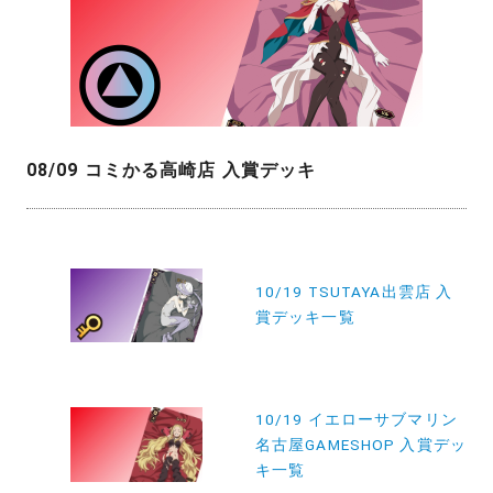
08/09 コミかる高崎店 入賞デッキ
投
稿
10/19 TSUTAYA出雲店 入
賞デッキ一覧
ナ
ビ
ゲ
10/19 イエローサブマリン
ー
名古屋GAMESHOP 入賞デッ
シ
キ一覧