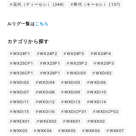
花代（ディーセレ）
(244)
華代（キーセレ）
(137)
ルリグ一覧は
こちら
カテゴリから探す
WX24P1
WX24P2
WX24P3
WX24P4
WX25CP1
WX25P1
WX25P2
WX25P3
WX26CP1
WX26P1
WXDi00
WXDi02
WXDi03
WXDi04
WXDi05
WXDi06
WXDi07
WXDi08
WXDi09
WXDi10
WXDi11
WXDi12
WXDi13
WXDi14
WXDi15
WXDi16
WXDiCP01
WXDiCP02
WXEX01
WXEX02
WXK01
WXK02
WXK03
WXK04
WXK05
WXK06
WXK07