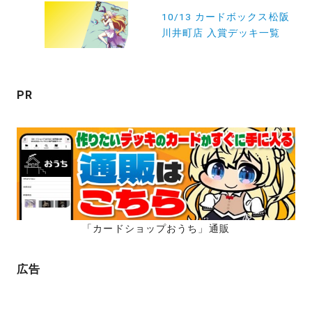
ー
10/13 カードボックス松阪
川井町店 入賞デッキ一覧
シ
ョ
ン
PR
「カードショップおうち」通販
広告