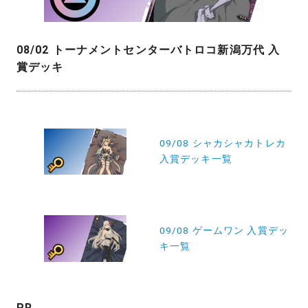
08/02 トーナメントセンターバトロコ新潟万代 入
賞デッキ
投
稿
09/08 シャカシャカトレカ
入賞デッキ一覧
ナ
ビ
ゲ
ー
09/08 ゲームワン 入賞デッ
キ一覧
シ
ョ
ン
PR