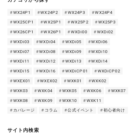
WX24P1
WX24P2
WX24P3
WX24P4
WX25CP1
WX25P1
WX25P2
WX25P3
WX26CP1
WX26P1
WXDi00
WXDi02
WXDi03
WXDi04
WXDi05
WXDi06
WXDi07
WXDi08
WXDi09
WXDi10
WXDi11
WXDi12
WXDi13
WXDi14
WXDi15
WXDi16
WXDiCP01
WXDiCP02
WXEX01
WXEX02
WXK01
WXK02
WXK03
WXK04
WXK05
WXK06
WXK07
WXK08
WXK09
WXK10
WXK11
カバレージ
コラム
公式イベント
初心者向け
サイト内検索