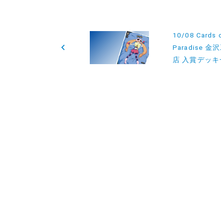
投
10/08 Cards 
稿
Paradise 金
店 入賞デッキ
ナ
ビ
ゲ
ー
シ
ョ
ン