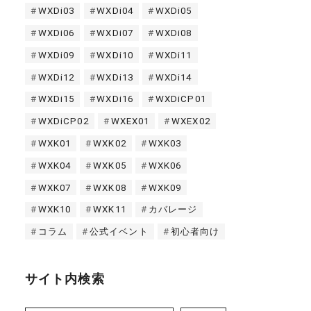
WXDi03
WXDi04
WXDi05
WXDi06
WXDi07
WXDi08
WXDi09
WXDi10
WXDi11
WXDi12
WXDi13
WXDi14
WXDi15
WXDi16
WXDiCP01
WXDiCP02
WXEX01
WXEX02
WXK01
WXK02
WXK03
WXK04
WXK05
WXK06
WXK07
WXK08
WXK09
WXK10
WXK11
カバレージ
コラム
公式イベント
初心者向け
サイト内検索