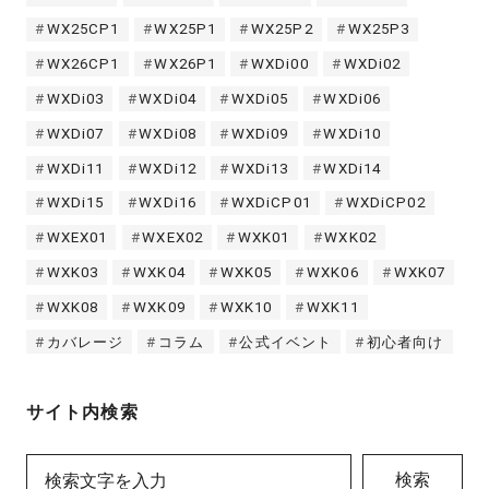
WX25CP1
WX25P1
WX25P2
WX25P3
WX26CP1
WX26P1
WXDi00
WXDi02
WXDi03
WXDi04
WXDi05
WXDi06
WXDi07
WXDi08
WXDi09
WXDi10
WXDi11
WXDi12
WXDi13
WXDi14
WXDi15
WXDi16
WXDiCP01
WXDiCP02
WXEX01
WXEX02
WXK01
WXK02
WXK03
WXK04
WXK05
WXK06
WXK07
WXK08
WXK09
WXK10
WXK11
カバレージ
コラム
公式イベント
初心者向け
サイト内検索
検索