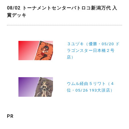
08/02 トーナメントセンターバトロコ新潟万代 入
賞デッキ
投
３ユヅキ（優勝・05/20 ド
稿
ラゴンスター日本橋２号
ナ
店）
ビ
ゲ
ー
ウムル経由５リワト（４
位・05/26 193大須店）
シ
ョ
ン
PR