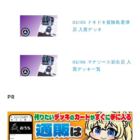
投
稿
02/05 ドキドキ冒険島君津
店 入賞デッキ
ナ
ビ
ゲ
ー
02/06 マナソース岩出店 入
賞デッキ一覧
シ
ョ
ン
PR