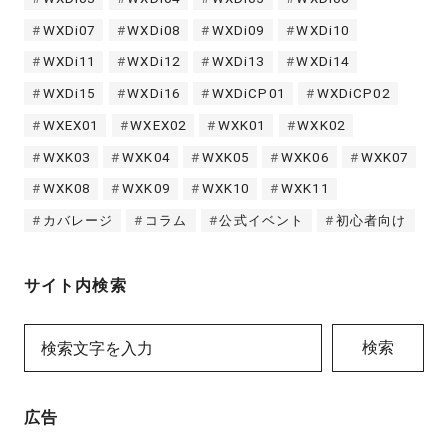
WXDi07
WXDi08
WXDi09
WXDi10
WXDi11
WXDi12
WXDi13
WXDi14
WXDi15
WXDi16
WXDiCP01
WXDiCP02
WXEX01
WXEX02
WXK01
WXK02
WXK03
WXK04
WXK05
WXK06
WXK07
WXK08
WXK09
WXK10
WXK11
カバレージ
コラム
公式イベント
初心者向け
サイト内検索
検索
広告