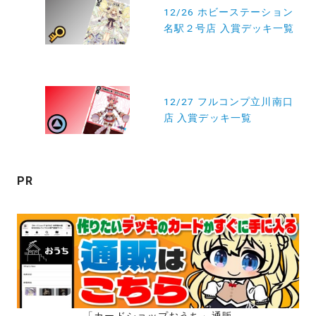
稿
12/26 ホビーステーション
名駅２号店 入賞デッキ一覧
ナ
ビ
ゲ
ー
12/27 フルコンプ立川南口
店 入賞デッキ一覧
シ
ョ
ン
PR