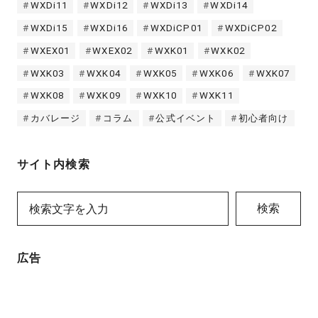
WXDi11
WXDi12
WXDi13
WXDi14
WXDi15
WXDi16
WXDiCP01
WXDiCP02
WXEX01
WXEX02
WXK01
WXK02
WXK03
WXK04
WXK05
WXK06
WXK07
WXK08
WXK09
WXK10
WXK11
カバレージ
コラム
公式イベント
初心者向け
サイト内検索
検索
広告