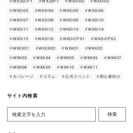
WX26CP1
WX26P1
WXDi00
WXDi02
WXDi03
WXDi04
WXDi05
WXDi06
WXDi07
WXDi08
WXDi09
WXDi10
WXDi11
WXDi12
WXDi13
WXDi14
WXDi15
WXDi16
WXDiCP01
WXDiCP02
WXEX01
WXEX02
WXK01
WXK02
WXK03
WXK04
WXK05
WXK06
WXK07
WXK08
WXK09
WXK10
WXK11
カバレージ
コラム
公式イベント
初心者向け
サイト内検索
検索