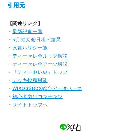
引用元
【関連リンク】
・
最新記事一覧
・
6月の大会日程・結果
・
入賞ルリグ一覧
・
ディーセレ全ルリグ解説
・
ディーセレ全アーツ解説
・
「ディーセレ史」トップ
・
デッキ投稿機能
・
WIXOSSBOX総合データベース
・
初心者向けコンテンツ
・
サイトトップへ