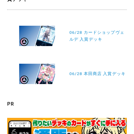
投
稿
06/28 カードショップヴェ
ルデ 入賞デッキ
ナ
ビ
ゲ
ー
06/28 本田商店 入賞デッキ
シ
ョ
ン
PR