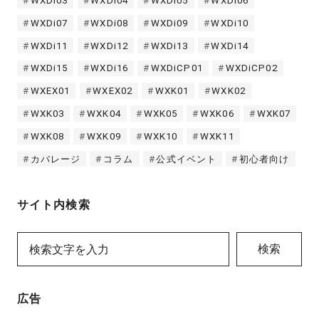
WXDi03
WXDi04
WXDi05
WXDi06
WXDi07
WXDi08
WXDi09
WXDi10
WXDi11
WXDi12
WXDi13
WXDi14
WXDi15
WXDi16
WXDiCP01
WXDiCP02
WXEX01
WXEX02
WXK01
WXK02
WXK03
WXK04
WXK05
WXK06
WXK07
WXK08
WXK09
WXK10
WXK11
カバレージ
コラム
公式イベント
初心者向け
サイト内検索
検索
広告