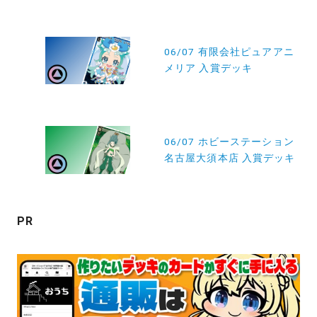
投
稿
06/07 有限会社ピュアアニ
メリア 入賞デッキ
ナ
ビ
ゲ
ー
06/07 ホビーステーション
名古屋大須本店 入賞デッキ
シ
ョ
ン
PR