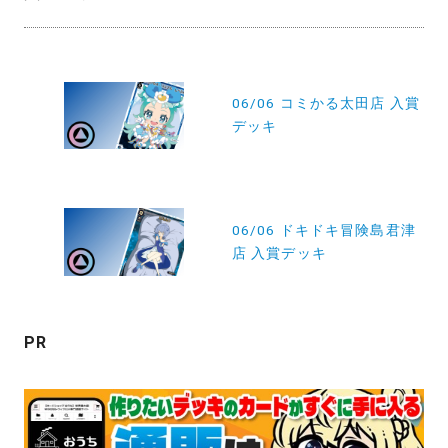
投
稿
06/06 コミかる太田店 入賞
デッキ
ナ
ビ
ゲ
ー
06/06 ドキドキ冒険島君津
店 入賞デッキ
シ
ョ
ン
PR