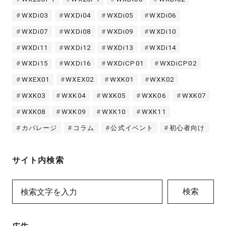
WXDi03
WXDi04
WXDi05
WXDi06
WXDi07
WXDi08
WXDi09
WXDi10
WXDi11
WXDi12
WXDi13
WXDi14
WXDi15
WXDi16
WXDiCP01
WXDiCP02
WXEX01
WXEX02
WXK01
WXK02
WXK03
WXK04
WXK05
WXK06
WXK07
WXK08
WXK09
WXK10
WXK11
カバレージ
コラム
公式イベント
初心者向け
サイト内検索
検索