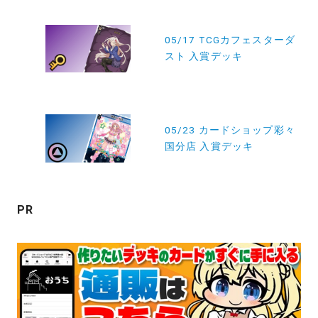
投
稿
05/17 TCGカフェスターダ
スト 入賞デッキ
ナ
ビ
ゲ
ー
05/23 カードショップ彩々
国分店 入賞デッキ
シ
ョ
ン
PR