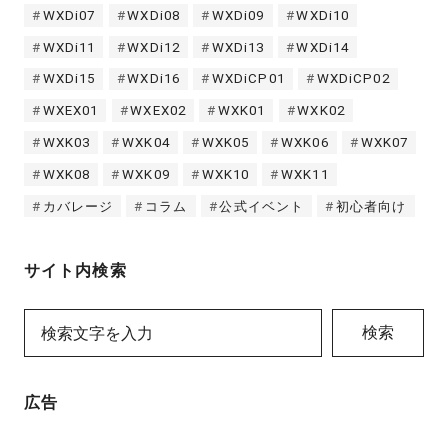
WXDi07
WXDi08
WXDi09
WXDi10
WXDi11
WXDi12
WXDi13
WXDi14
WXDi15
WXDi16
WXDiCP01
WXDiCP02
WXEX01
WXEX02
WXK01
WXK02
WXK03
WXK04
WXK05
WXK06
WXK07
WXK08
WXK09
WXK10
WXK11
カバレージ
コラム
公式イベント
初心者向け
サイト内検索
検索
広告