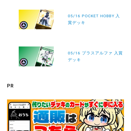
投
稿
05/16 POCKET HOBBY 入
賞デッキ
ナ
ビ
ゲ
ー
05/16 プラスアルファ 入賞
デッキ
シ
ョ
ン
PR