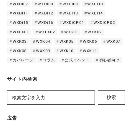
WXDi07
WXDi08
WXDi09
WXDi10
WXDi11
WXDi12
WXDi13
WXDi14
WXDi15
WXDi16
WXDiCP01
WXDiCP02
WXEX01
WXEX02
WXK01
WXK02
WXK03
WXK04
WXK05
WXK06
WXK07
WXK08
WXK09
WXK10
WXK11
カバレージ
コラム
公式イベント
初心者向け
サイト内検索
検索
広告