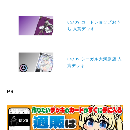
投
稿
05/09 カードショップおう
ち 入賞デッキ
ナ
ビ
ゲ
ー
05/09 シーガル大河原店 入
賞デッキ
シ
ョ
ン
PR