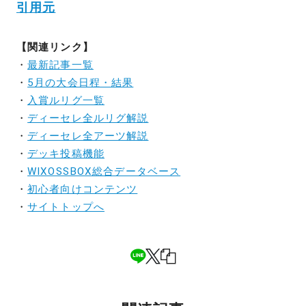
引用元
【関連リンク】
・
最新記事一覧
・
5月の大会日程・結果
・
入賞ルリグ一覧
・
ディーセレ全ルリグ解説
・
ディーセレ全アーツ解説
・
デッキ投稿機能
・
WIXOSSBOX総合データベース
・
初心者向けコンテンツ
・
サイトトップへ