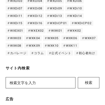
WXDi03
WXDi04
WXDi05
WXDi06
WXDi07
WXDi08
WXDi09
WXDi10
WXDi11
WXDi12
WXDi13
WXDi14
WXDi15
WXDi16
WXDiCP01
WXDiCP02
WXEX01
WXEX02
WXK01
WXK02
WXK03
WXK04
WXK05
WXK06
WXK07
WXK08
WXK09
WXK10
WXK11
カバレージ
コラム
公式イベント
初心者向け
サイト内検索
検索
広告