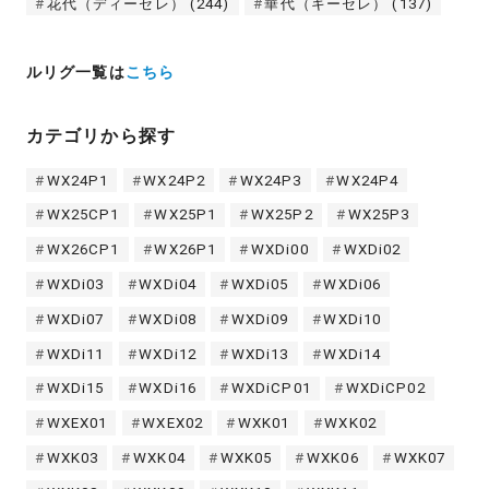
花代（ディーセレ）
(244)
華代（キーセレ）
(137)
ルリグ一覧は
こちら
カテゴリから探す
WX24P1
WX24P2
WX24P3
WX24P4
WX25CP1
WX25P1
WX25P2
WX25P3
WX26CP1
WX26P1
WXDi00
WXDi02
WXDi03
WXDi04
WXDi05
WXDi06
WXDi07
WXDi08
WXDi09
WXDi10
WXDi11
WXDi12
WXDi13
WXDi14
WXDi15
WXDi16
WXDiCP01
WXDiCP02
WXEX01
WXEX02
WXK01
WXK02
WXK03
WXK04
WXK05
WXK06
WXK07