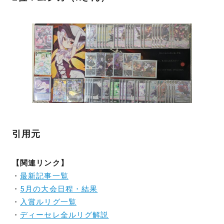
引用元
【関連リンク】
・
最新記事一覧
・
5月の大会日程・結果
・
入賞ルリグ一覧
・
ディーセレ全ルリグ解説