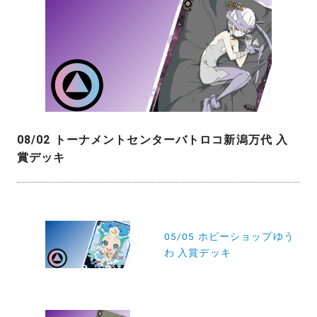
08/02 トーナメントセンターバトロコ新潟万代 入
賞デッキ
投
稿
05/05 ホビーショップゆう
わ 入賞デッキ
ナ
ビ
ゲ