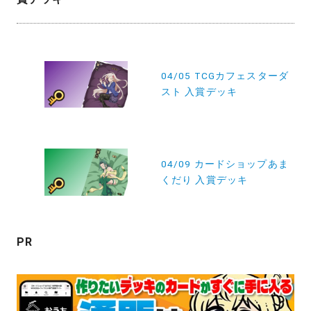
投
稿
04/05 TCGカフェスターダ
スト 入賞デッキ
ナ
ビ
ゲ
ー
04/09 カードショップあま
くだり 入賞デッキ
シ
ョ
ン
PR