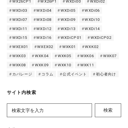
WX26CP1
WX26P1
WXDi00
WXDi02
WXDi03
WXDi04
WXDi05
WXDi06
WXDi07
WXDi08
WXDi09
WXDi10
WXDi11
WXDi12
WXDi13
WXDi14
WXDi15
WXDi16
WXDiCP01
WXDiCP02
WXEX01
WXEX02
WXK01
WXK02
WXK03
WXK04
WXK05
WXK06
WXK07
WXK08
WXK09
WXK10
WXK11
カバレージ
コラム
公式イベント
初心者向け
サイト内検索
検索