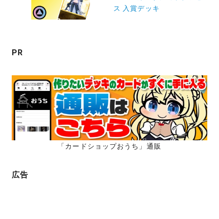
ス 入賞デッキ
シ
ョ
ン
PR
「カードショップおうち」通販
広告