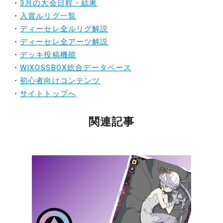
・
3月の大会日程・結果
・
入賞ルリグ一覧
・
ディーセレ全ルリグ解説
・
ディーセレ全アーツ解説
・
デッキ投稿機能
・
WIXOSSBOX総合データベース
・
初心者向けコンテンツ
・
サイトトップへ
関連記事