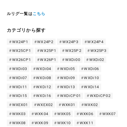
ルリグ一覧は
こちら
カテゴリから探す
WX24P1
WX24P2
WX24P3
WX24P4
WX25CP1
WX25P1
WX25P2
WX25P3
WX26CP1
WX26P1
WXDi00
WXDi02
WXDi03
WXDi04
WXDi05
WXDi06
WXDi07
WXDi08
WXDi09
WXDi10
WXDi11
WXDi12
WXDi13
WXDi14
WXDi15
WXDi16
WXDiCP01
WXDiCP02
WXEX01
WXEX02
WXK01
WXK02
WXK03
WXK04
WXK05
WXK06
WXK07
WXK08
WXK09
WXK10
WXK11