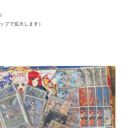
）
タップで拡大します）