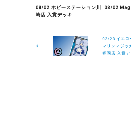
08/02 ホビーステーション川
08/02 Ma
崎店 入賞デッキ
投
02/23 イエ
稿
マリンマジッ
福岡店 入賞デ
ナ
ビ
ゲ
ー
シ
ョ
ン