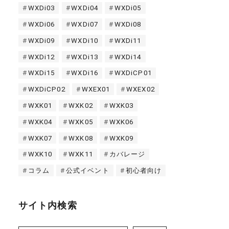
WXDi03
WXDi04
WXDi05
WXDi06
WXDi07
WXDi08
WXDi09
WXDi10
WXDi11
WXDi12
WXDi13
WXDi14
WXDi15
WXDi16
WXDiCP01
WXDiCP02
WXEX01
WXEX02
WXK01
WXK02
WXK03
WXK04
WXK05
WXK06
WXK07
WXK08
WXK09
WXK10
WXK11
カバレージ
コラム
公式イベント
初心者向け
サイト内検索