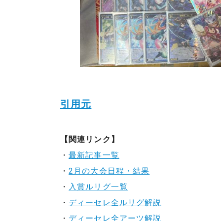
引用元
【関連リンク】
・
最新記事一覧
・
2月の大会日程・結果
・
入賞ルリグ一覧
・
ディーセレ全ルリグ解説
・
ディーセレ全アーツ解説