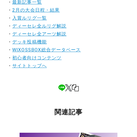
・
最新記事一覧
・
2月の大会日程・結果
・
入賞ルリグ一覧
・
ディーセレ全ルリグ解説
・
ディーセレ全アーツ解説
・
デッキ投稿機能
・
WIXOSSBOX総合データベース
・
初心者向けコンテンツ
・
サイトトップへ
関連記事