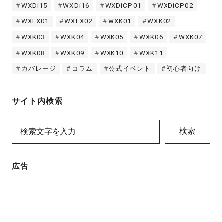
WXDi15
WXDi16
WXDiCP01
WXDiCP02
WXEX01
WXEX02
WXK01
WXK02
WXK03
WXK04
WXK05
WXK06
WXK07
WXK08
WXK09
WXK10
WXK11
カバレージ
コラム
公式イベント
初心者向け
サイト内検索
検索
広告