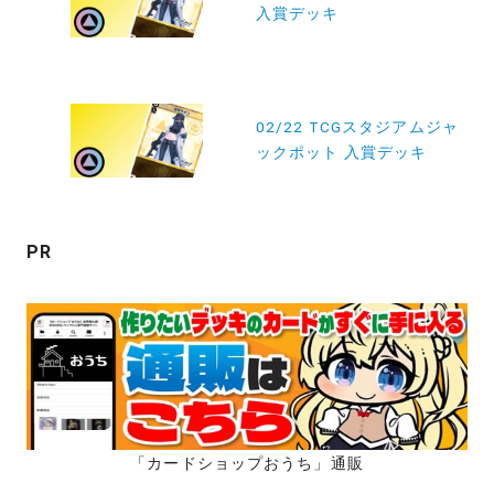
入賞デッキ
ナ
ビ
ゲ
ー
02/22 TCGスタジアムジャ
ックポット 入賞デッキ
シ
ョ
ン
PR
「カードショップおうち」通販