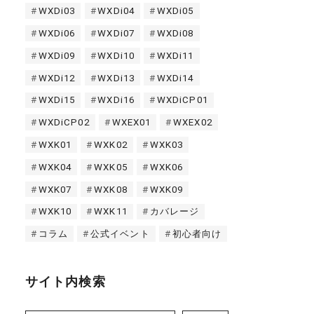
WXDi03
WXDi04
WXDi05
WXDi06
WXDi07
WXDi08
WXDi09
WXDi10
WXDi11
WXDi12
WXDi13
WXDi14
WXDi15
WXDi16
WXDiCP01
WXDiCP02
WXEX01
WXEX02
WXK01
WXK02
WXK03
WXK04
WXK05
WXK06
WXK07
WXK08
WXK09
WXK10
WXK11
カバレージ
コラム
公式イベント
初心者向け
サイト内検索