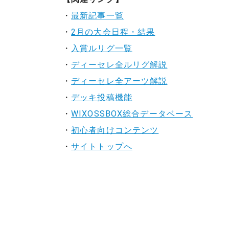
・
最新記事一覧
・
2月の大会日程・結果
・
入賞ルリグ一覧
・
ディーセレ全ルリグ解説
・
ディーセレ全アーツ解説
・
デッキ投稿機能
・
WIXOSSBOX総合データベース
・
初心者向けコンテンツ
・
サイトトップへ