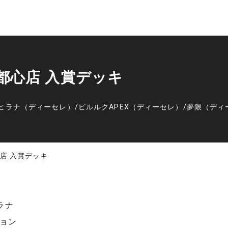
覇新都心店 入賞デッキ
ヒラナ（ディーセレ）
/
ピルルクAPEX（ディーセレ）
/
夢限（ディ
都心店 入賞デッキ
ラナ
ョン