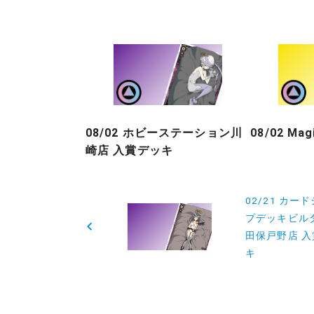
08/02 ホビーステーション川
08/02 Ma
崎店 入賞デッキ
投
02/21 カー
プデッキビル
稿
田保戸野店 
ナ
キ
ビ
ゲ