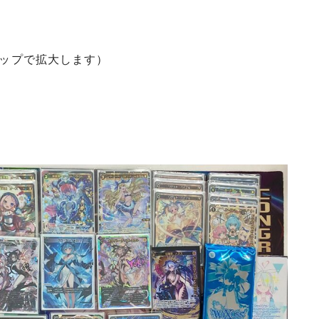
）
タップで拡大します）