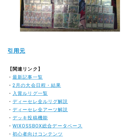
引用元
【関連リンク】
・
最新記事一覧
・
2月の大会日程・結果
・
入賞ルリグ一覧
・
ディーセレ全ルリグ解説
・
ディーセレ全アーツ解説
・
デッキ投稿機能
・
WIXOSSBOX総合データベース
・
初心者向けコンテンツ