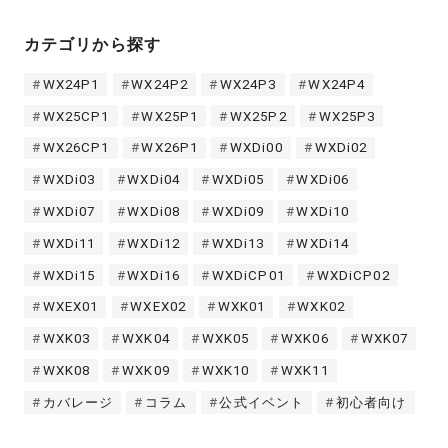
カテゴリから探す
WX24P1
WX24P2
WX24P3
WX24P4
WX25CP1
WX25P1
WX25P2
WX25P3
WX26CP1
WX26P1
WXDi00
WXDi02
WXDi03
WXDi04
WXDi05
WXDi06
WXDi07
WXDi08
WXDi09
WXDi10
WXDi11
WXDi12
WXDi13
WXDi14
WXDi15
WXDi16
WXDiCP01
WXDiCP02
WXEX01
WXEX02
WXK01
WXK02
WXK03
WXK04
WXK05
WXK06
WXK07
WXK08
WXK09
WXK10
WXK11
カバレージ
コラム
公式イベント
初心者向け