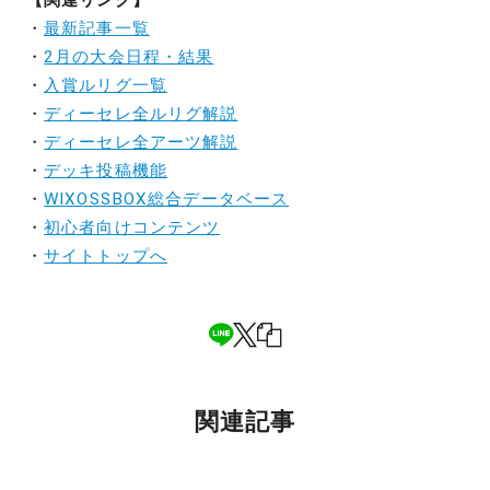
【関連リンク】
・
最新記事一覧
・
2月の大会日程・結果
・
入賞ルリグ一覧
・
ディーセレ全ルリグ解説
・
ディーセレ全アーツ解説
・
デッキ投稿機能
・
WIXOSSBOX総合データベース
・
初心者向けコンテンツ
・
サイトトップへ
関連記事