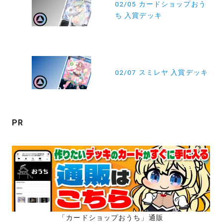
稿
02/05 カードショップおう
ち 入賞デッキ
ナ
ビ
ゲ
ー
02/07 スミレヤ 入賞デッキ
シ
ョ
ン
PR
「カードショップおうち」通販