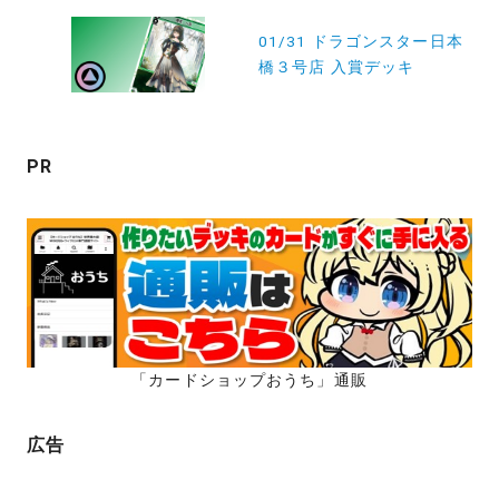
投
稿
01/31 ドラゴンスター日本
橋３号店 入賞デッキ
ナ
ビ
ゲ
PR
ー
シ
ョ
ン
「カードショップおうち」通販
広告