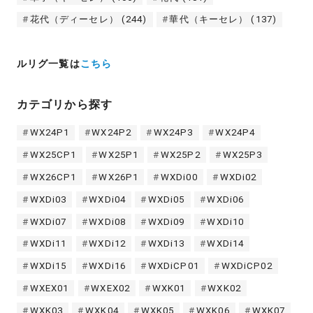
花代（ディーセレ）
(244)
華代（キーセレ）
(137)
ルリグ一覧は
こちら
カテゴリから探す
WX24P1
WX24P2
WX24P3
WX24P4
WX25CP1
WX25P1
WX25P2
WX25P3
WX26CP1
WX26P1
WXDi00
WXDi02
WXDi03
WXDi04
WXDi05
WXDi06
WXDi07
WXDi08
WXDi09
WXDi10
WXDi11
WXDi12
WXDi13
WXDi14
WXDi15
WXDi16
WXDiCP01
WXDiCP02
WXEX01
WXEX02
WXK01
WXK02
WXK03
WXK04
WXK05
WXK06
WXK07