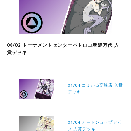
08/02 トーナメントセンターバトロコ新潟万代 入
賞デッキ
投
稿
01/04 コミかる高崎店 入賞
デッキ
ナ
ビ
ゲ
ー
01/04 カードショップアビ
ス 入賞デッキ