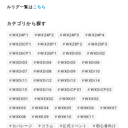
ルリグ一覧は
こちら
カテゴリから探す
WX24P1
WX24P2
WX24P3
WX24P4
WX25CP1
WX25P1
WX25P2
WX25P3
WX26CP1
WX26P1
WXDi00
WXDi02
WXDi03
WXDi04
WXDi05
WXDi06
WXDi07
WXDi08
WXDi09
WXDi10
WXDi11
WXDi12
WXDi13
WXDi14
WXDi15
WXDi16
WXDiCP01
WXDiCP02
WXEX01
WXEX02
WXK01
WXK02
WXK03
WXK04
WXK05
WXK06
WXK07
WXK08
WXK09
WXK10
WXK11
カバレージ
コラム
公式イベント
初心者向け