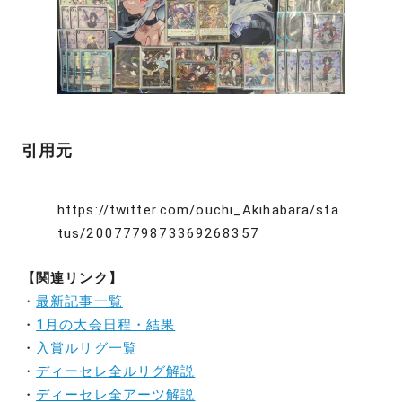
引用元
https://twitter.com/ouchi_Akihabara/sta
tus/2007779873369268357
【関連リンク】
・
最新記事一覧
・
1月の大会日程・結果
・
入賞ルリグ一覧
・
ディーセレ全ルリグ解説
・
ディーセレ全アーツ解説