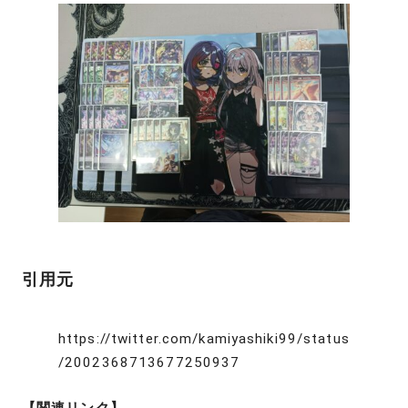
引用元
https://twitter.com/kamiyashiki99/status
/2002368713677250937