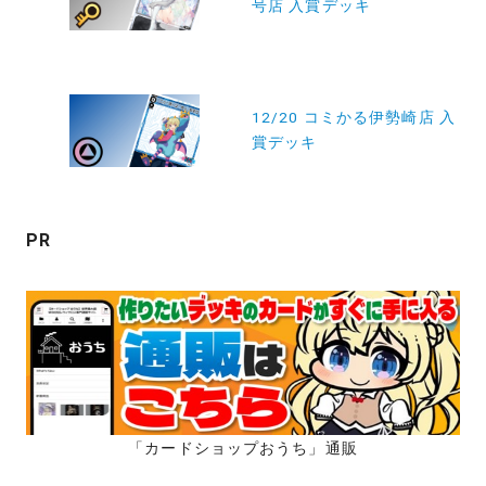
号店 入賞デッキ
ナ
ビ
ゲ
ー
12/20 コミかる伊勢崎店 入
賞デッキ
シ
ョ
ン
PR
「カードショップおうち」通販