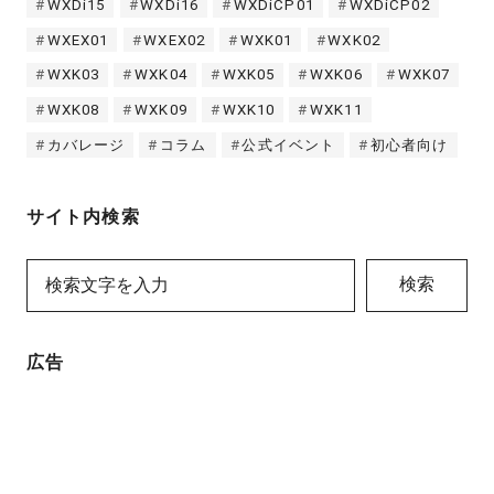
WXDi15
WXDi16
WXDiCP01
WXDiCP02
WXEX01
WXEX02
WXK01
WXK02
WXK03
WXK04
WXK05
WXK06
WXK07
WXK08
WXK09
WXK10
WXK11
カバレージ
コラム
公式イベント
初心者向け
サイト内検索
検索
広告