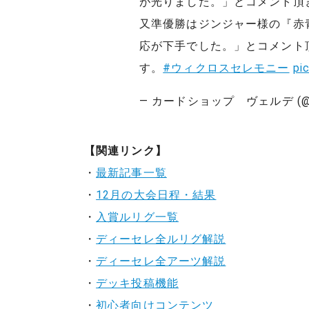
が光りました。」とコメント頂
又準優勝はジンジャー様の『赤
応が下手でした。」とコメント
す。
#ウィクロスセレモニー
pi
— カードショップ ヴェルデ (@ver
【関連リンク】
・
最新記事一覧
・
12月の大会日程・結果
・
入賞ルリグ一覧
・
ディーセレ全ルリグ解説
・
ディーセレ全アーツ解説
・
デッキ投稿機能
・
初心者向けコンテンツ