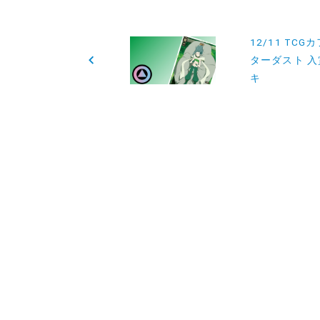
投
12/11 TCG
稿
ターダスト 
キ
ナ
ビ
ゲ
ー
シ
ョ
ン