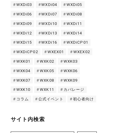
WXDi03
WXDi04
WXDi05
WXDi06
WXDi07
WXDi08
WXDi09
WXDi10
WXDi11
WXDi12
WXDi13
WXDi14
WXDi15
WXDi16
WXDiCP01
WXDiCP02
WXEX01
WXEX02
WXK01
WXK02
WXK03
WXK04
WXK05
WXK06
WXK07
WXK08
WXK09
WXK10
WXK11
カバレージ
コラム
公式イベント
初心者向け
サイト内検索