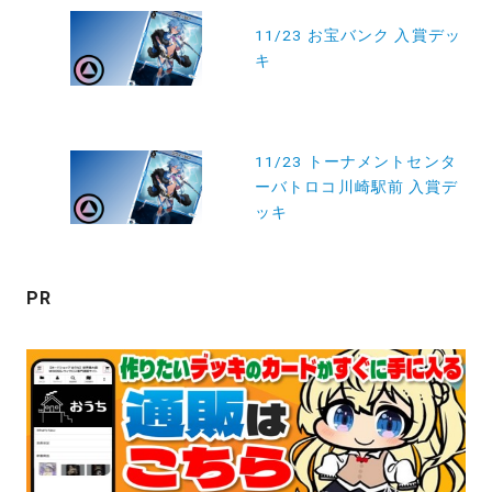
稿
11/23 お宝バンク 入賞デッ
キ
ナ
ビ
ゲ
11/23 トーナメントセンタ
ー
ーバトロコ川崎駅前 入賞デ
シ
ッキ
ョ
ン
PR