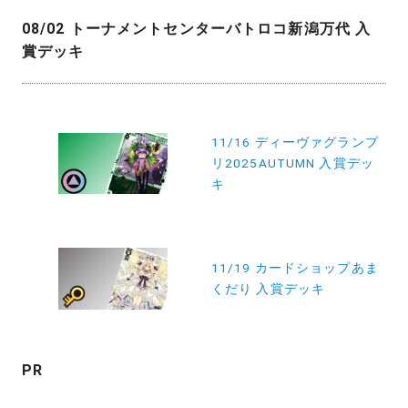
08/02 トーナメントセンターバトロコ新潟万代 入
賞デッキ
投
11/16 ディーヴァグランプ
稿
リ2025AUTUMN 入賞デッ
ナ
キ
ビ
ゲ
ー
11/19 カードショップあま
くだり 入賞デッキ
シ
ョ
ン
PR