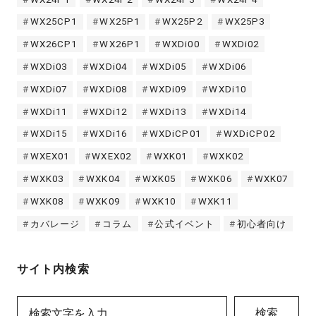
WX25CP1
WX25P1
WX25P2
WX25P3
WX26CP1
WX26P1
WXDi00
WXDi02
WXDi03
WXDi04
WXDi05
WXDi06
WXDi07
WXDi08
WXDi09
WXDi10
WXDi11
WXDi12
WXDi13
WXDi14
WXDi15
WXDi16
WXDiCP01
WXDiCP02
WXEX01
WXEX02
WXK01
WXK02
WXK03
WXK04
WXK05
WXK06
WXK07
WXK08
WXK09
WXK10
WXK11
カバレージ
コラム
公式イベント
初心者向け
サイト内検索
検索