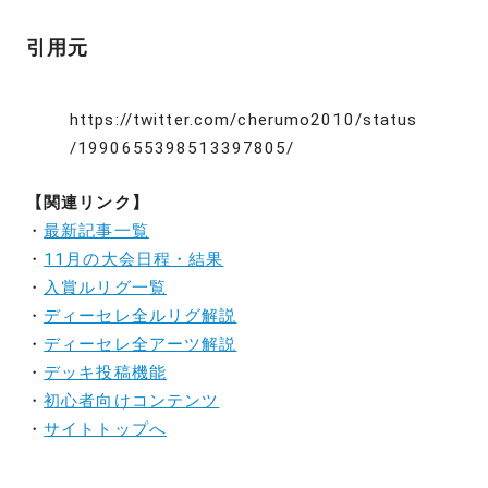
引用元
https://twitter.com/cherumo2010/status
/1990655398513397805/
【関連リンク】
・
最新記事一覧
・
11月の大会日程・結果
・
入賞ルリグ一覧
・
ディーセレ全ルリグ解説
・
ディーセレ全アーツ解説
・
デッキ投稿機能
・
初心者向けコンテンツ
・
サイトトップへ