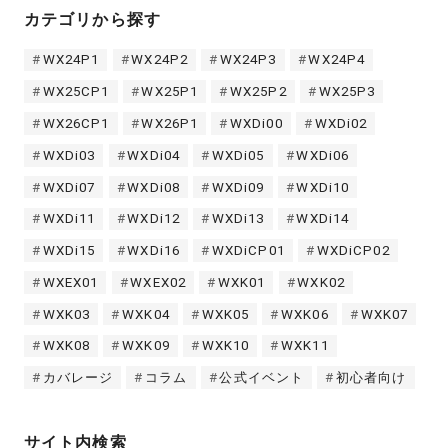
カテゴリから探す
WX24P1
WX24P2
WX24P3
WX24P4
WX25CP1
WX25P1
WX25P2
WX25P3
WX26CP1
WX26P1
WXDi00
WXDi02
WXDi03
WXDi04
WXDi05
WXDi06
WXDi07
WXDi08
WXDi09
WXDi10
WXDi11
WXDi12
WXDi13
WXDi14
WXDi15
WXDi16
WXDiCP01
WXDiCP02
WXEX01
WXEX02
WXK01
WXK02
WXK03
WXK04
WXK05
WXK06
WXK07
WXK08
WXK09
WXK10
WXK11
カバレージ
コラム
公式イベント
初心者向け
サイト内検索