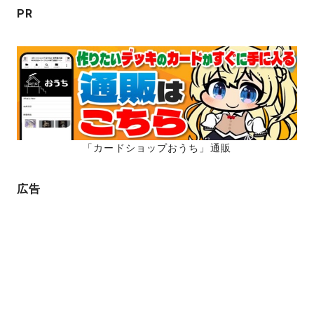
ン
PR
「カードショップおうち」通販
広告