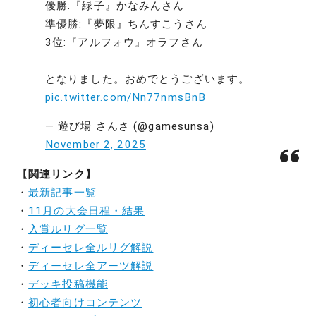
優勝:『緑子』かなみんさん
準優勝:『夢限』ちんすこうさん
3位:『アルフォウ』オラフさん
となりました。おめでとうございます。
pic.twitter.com/Nn77nmsBnB
— 遊び場 さんさ (@gamesunsa)
November 2, 2025
【関連リンク】
・
最新記事一覧
・
11月の大会日程・結果
・
入賞ルリグ一覧
・
ディーセレ全ルリグ解説
・
ディーセレ全アーツ解説
・
デッキ投稿機能
・
初心者向けコンテンツ