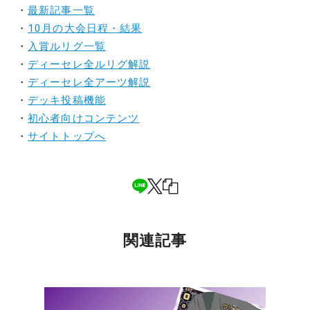
・
最新記事一覧
・
10月の大会日程・結果
・
入賞ルリグ一覧
・
ディーセレ全ルリグ解説
・
ディーセレ全アーツ解説
・
デッキ投稿機能
・
初心者向けコンテンツ
・
サイトトップへ
関連記事