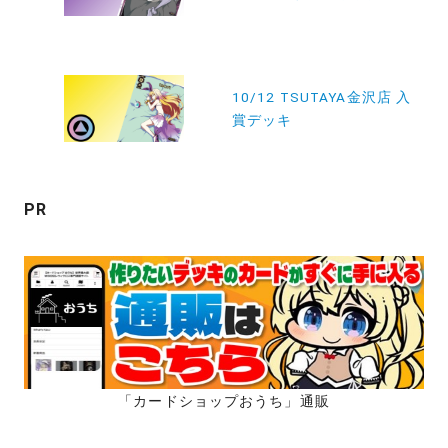
ナ
ビ
ゲ
ー
10/12 TSUTAYA金沢店 入
賞デッキ
シ
ョ
ン
PR
「カードショップおうち」通販