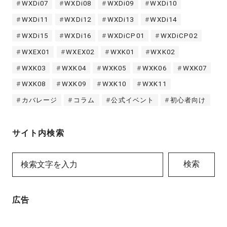
WXDi07
WXDi08
WXDi09
WXDi10
WXDi11
WXDi12
WXDi13
WXDi14
WXDi15
WXDi16
WXDiCP01
WXDiCP02
WXEX01
WXEX02
WXK01
WXK02
WXK03
WXK04
WXK05
WXK06
WXK07
WXK08
WXK09
WXK10
WXK11
カバレージ
コラム
公式イベント
初心者向け
サイト内検索
検索
広告