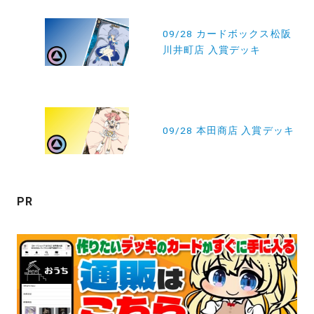
投
稿
09/28 カードボックス松阪
川井町店 入賞デッキ
ナ
ビ
ゲ
ー
09/28 本田商店 入賞デッキ
シ
ョ
ン
PR