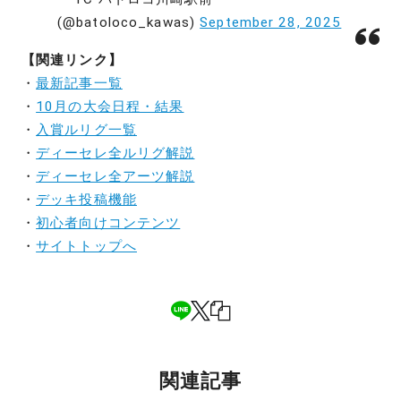
(@batoloco_kawas)
September 28, 2025
【関連リンク】
・
最新記事一覧
・
10月の大会日程・結果
・
入賞ルリグ一覧
・
ディーセレ全ルリグ解説
・
ディーセレ全アーツ解説
・
デッキ投稿機能
・
初心者向けコンテンツ
・
サイトトップへ
関連記事