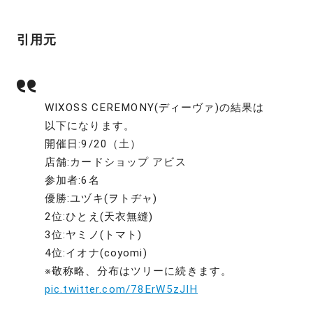
引用元
WIXOSS CEREMONY(ディーヴァ)の結果は
以下になります。
開催日:9/20（土）
店舗:カードショップ アビス
参加者:6名
優勝:ユヅキ(ヲトヂャ)
2位:ひとえ(天衣無縫)
3位:ヤミノ(トマト)
4位:イオナ(coyomi)
※敬称略、分布はツリーに続きます。
pic.twitter.com/78ErW5zJIH