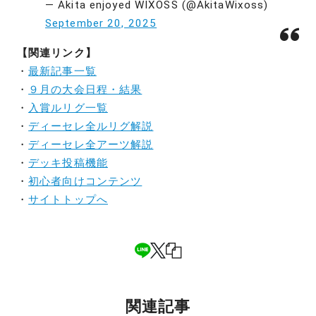
— Akita enjoyed WIXOSS (@AkitaWixoss)
September 20, 2025
【関連リンク】
・
最新記事一覧
・
９月の大会日程・結果
・
入賞ルリグ一覧
・
ディーセレ全ルリグ解説
・
ディーセレ全アーツ解説
・
デッキ投稿機能
・
初心者向けコンテンツ
・
サイトトップへ
関連記事