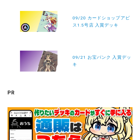
投
稿
09/20 カードショップアビ
ス1.5号店 入賞デッキ
ナ
ビ
ゲ
ー
09/21 お宝バンク 入賞デッ
キ
シ
ョ
ン
PR