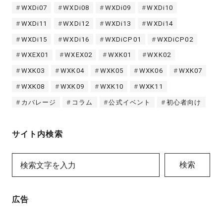
WXDi07
WXDi08
WXDi09
WXDi10
WXDi11
WXDi12
WXDi13
WXDi14
WXDi15
WXDi16
WXDiCP01
WXDiCP02
WXEX01
WXEX02
WXK01
WXK02
WXK03
WXK04
WXK05
WXK06
WXK07
WXK08
WXK09
WXK10
WXK11
カバレージ
コラム
公式イベント
初心者向け
サイト内検索
検索
広告