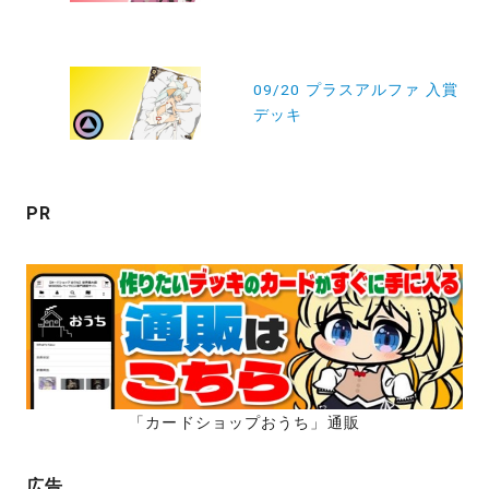
ビ
ゲ
ー
09/20 プラスアルファ 入賞
デッキ
シ
ョ
ン
PR
「カードショップおうち」通販
広告